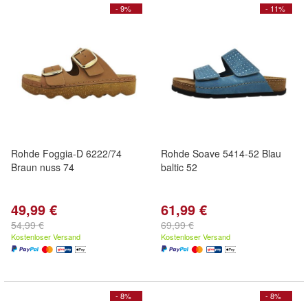
- 9%
- 11%
Rohde Foggia-D 6222/74
Rohde Soave 5414-52 Blau
Braun nuss 74
baltic 52
49,99 €
61,99 €
54,99 €
69,99 €
Kostenloser Versand
Kostenloser Versand
- 8%
- 8%