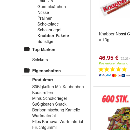
Lakritz &
Gummibärchen
Nüsse
Pralinen
Schokolade
Schokoriegel
Knabber Nossi Cl
Knabber-Pakete
a 13g
Sonstige
Top Marken
46,95 €
(72,23 
Snickers
Kostenloser Versand
Eigenschaften
Produktart
Süßigkeiten Mix Kaubonbon
Kaustreifen
Minis Schokoriegel
Süßigkeiten Snack
Bonbonmischung Kamelle
Wurfmaterial
Flips Karneval Wurfmaterial
Fruchtgummi