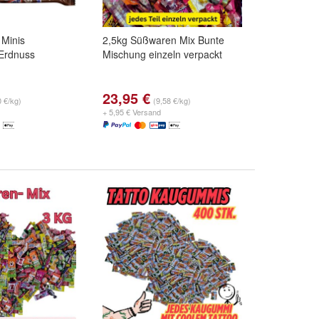
 Minis
2,5kg Süßwaren Mix Bunte
 Erdnuss
Mischung einzeln verpackt
23,95 €
0 €/kg)
(9,58 €/kg)
+ 5,95 € Versand