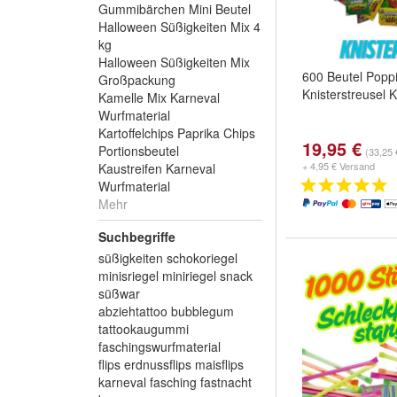
Gummibärchen Mini Beutel
Halloween Süßigkeiten Mix 4
kg
Halloween Süßigkeiten Mix
600 Beutel Popp
Großpackung
Knisterstreusel 
Kamelle Mix Karneval
Wurfmaterial
Kartoffelchips Paprika Chips
19,95 €
Portionsbeutel
(33,25 
+ 4,95 € Versand
Kaustreifen Karneval
Wurfmaterial
Mehr
Suchbegriffe
süßigkeiten schokoriegel
minisriegel miniriegel snack
süßwar
abziehtattoo bubblegum
tattookaugummi
faschingswurfmaterial
flips erdnussflips maisflips
karneval fasching fastnacht