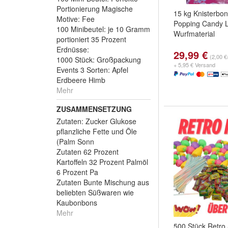
Portionierung Magische
15 kg Knisterbo
Motive: Fee
Popping Candy L
100 Minibeutel: je 10 Gramm
Wurfmaterial
portioniert 35 Prozent
Erdnüsse:
29,99 €
(2,00 €
1000 Stück: Großpackung
+ 5,95 € Versand
Events 3 Sorten: Apfel
Erdbeere Himb
Mehr
ZUSAMMENSETZUNG
Zutaten: Zucker Glukose
pflanzliche Fette und Öle
(Palm Sonn
Zutaten 62 Prozent
Kartoffeln 32 Prozent Palmöl
6 Prozent Pa
Zutaten Bunte Mischung aus
beliebten Süßwaren wie
Kaubonbons
Mehr
500 Stück Retro