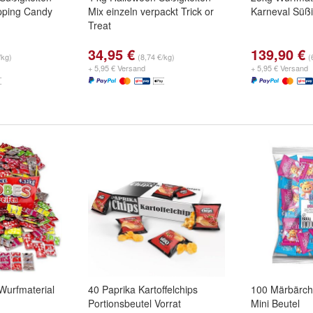
pping Candy
Mix einzeln verpackt Trick or
Karneval Süßi
Treat
34,95 €
139,90 €
/kg)
(8,74 €/kg)
(
+ 5,95 € Versand
+ 5,95 € Versand
Wurfmaterial
40 Paprika Kartoffelchips
100 Märbärc
Portionsbeutel Vorrat
Mini Beutel