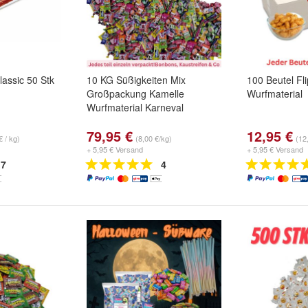
assic 50 Stk
10 KG Süßigkeiten Mix
100 Beutel Fl
Großpackung Kamelle
Wurfmaterial
Wurfmaterial Karneval
79,95 €
12,95 €
€ / kg)
(8,00 €/kg)
(12
+ 5,95 € Versand
+ 5,95 € Versand
7
4