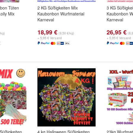
nbon Tüten
2 KG Süßigkeiten Mix
3 KG Süßigkei
olly Mix
Kaubonbon Wurfmaterial
Kaubonbon Wu
Karneval
Karneval
18,99 €
26,95 €
/kg)
(9,50 €/kg)
(8,
+ 5,95 € Versand
+ 5,95 € Versand
 Süßigkeiten
4 kg Halloween Süßigkeiten
23kg Wurfmate