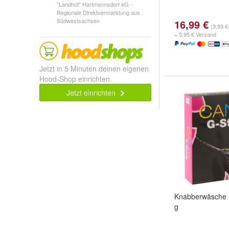
"Landhof" Hartmannsdorf eG -
Regionale Direktvermarktung aus
Südwestsachsen
16,99 €
(3,93 €
+ 5,95 € Versand
Jetzt in 5 Minuten deinen eigenen
Hood-Shop einrichten.
Jetzt einrichten
Knabberwäsche »
g