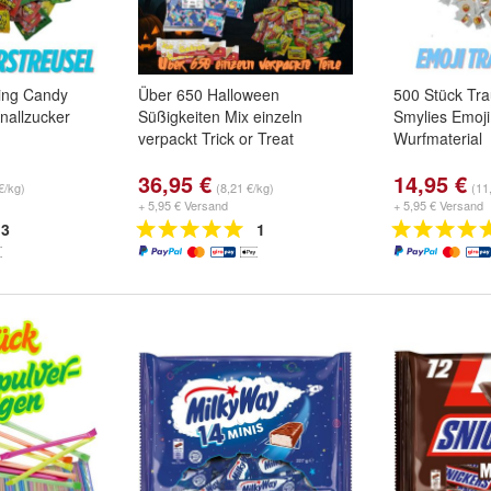
ing Candy
Über 650 Halloween
500 Stück Tr
Knallzucker
Süßigkeiten Mix einzeln
Smylies Emoji
verpackt Trick or Treat
Wurfmaterial
36,95 €
14,95 €
€/kg)
(8,21 €/kg)
(11
+ 5,95 € Versand
+ 5,95 € Versand
3
1