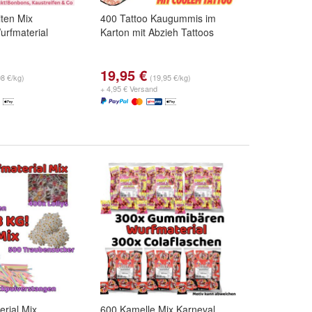
ten Mix
400 Tattoo Kaugummis im
rfmaterial
Karton mit Abzieh Tattoos
19,95 €
98 €/kg)
(19,95 €/kg)
+ 4,95 € Versand
rial Mix
600 Kamelle Mix Karneval