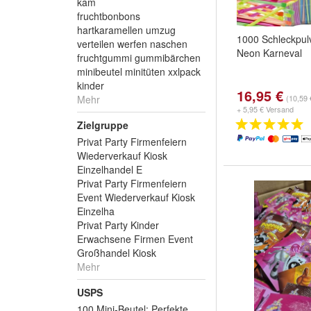
kam
fruchtbonbons
hartkaramellen umzug
1000 Schleckpul
verteilen werfen naschen
Neon Karneval
fruchtgummi gummibärchen
minibeutel minitüten xxlpack
kinder
16,95 €
Mehr
(10,59 
+ 5,95 € Versand
Zielgruppe
Privat Party Firmenfeiern
Wiederverkauf Kiosk
Einzelhandel E
Privat Party Firmenfeiern
Event Wiederverkauf Kiosk
Einzelha
Privat Party Kinder
Erwachsene Firmen Event
Großhandel Kiosk
Mehr
USPS
100 Mini-Beutel: Perfekte