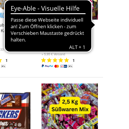
aubenzucker
900 Traubenzucker Süße
 Karneval
Flöten Karneval
23,95 €
,33 €/kg)
(12,61 €/kg)
+ 5,95 € Versand
1
1