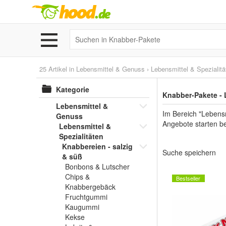
25 Artikel in
Lebensmittel & Genuss
›
Lebensmittel & Spezialitä
Kategorie
Knabber-Pakete - 
Lebensmittel &
Im Bereich "Lebensm
Genuss
Angebote starten be
Lebensmittel &
Spezialitäten
Knabbereien - salzig
Suche speichern
& süß
Bonbons & Lutscher
Chips &
Bestseller
Knabbergebäck
Fruchtgummi
Kaugummi
Kekse