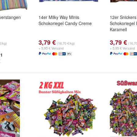
verstangen
14er Milky Way Minis
12er Snickers
Schokoriegel Candy Creme
Schokoriegel
Karamell
3,79 €
3,79 €
€/kg)
(16,70 €/kg)
(16,7
+ 5,95 € Versand
+ 5,95 € Versand
1