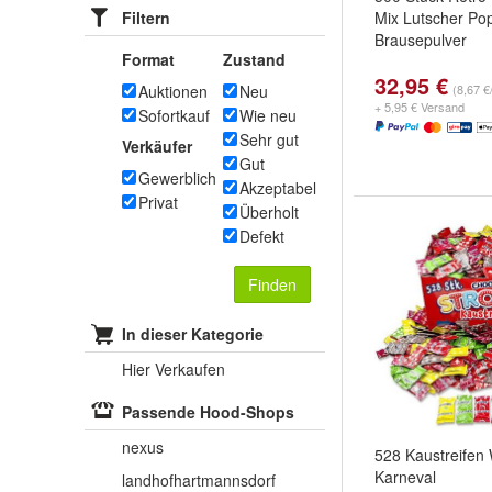
Filtern
Mix Lutscher Po
Brausepulver
Format
Zustand
32,95 €
Auktionen
Neu
(8,67 €
+ 5,95 € Versand
Sofortkauf
Wie neu
Sehr gut
Verkäufer
Gut
Gewerblich
Akzeptabel
Privat
Überholt
Defekt
Finden
In dieser Kategorie
Hier Verkaufen
Passende Hood-Shops
nexus
528 Kaustreifen 
Karneval
landhofhartmannsdorf