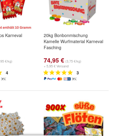
ips Karneval
20kg Bonbonmischung
Kamelle Wurfmaterial Karneval
Fasching
74,95 €
,95 €/kg)
(3,75 €/kg)
+ 5,95 € Versand
4
3