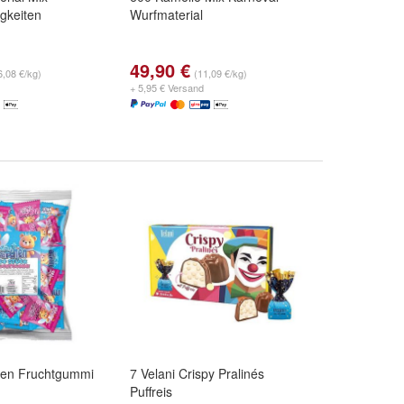
gkeiten
Wurfmaterial
49,90 €
6,08 €/kg)
(11,09 €/kg)
+ 5,95 € Versand
hen Fruchtgummi
7 Velani Crispy Pralinés
Puffreis