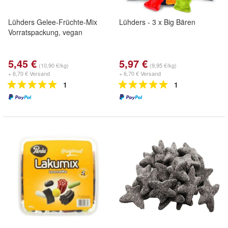
Lühders Gelee-Früchte-Mix
Lühders - 3 x Big Bären
Vorratspackung, vegan
5,45 €
5,97 €
(10,90 €/kg)
(9,95 €/kg)
+ 6,70 € Versand
+ 6,70 € Versand
1
1