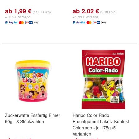
ab 1,99 €
ab 2,02 €
(11,37 €/kg)
(9,18 €/kg)
+ 9,99 € Versand
+ 9,99 € Versand
Zuckerwatte Essfertig Eimer
Haribo Color-Rado -
50g - 3 Stückzahlen
Fruchtgummi Lakritz Konfekt
Colorrado - je 175g /5
Varianten