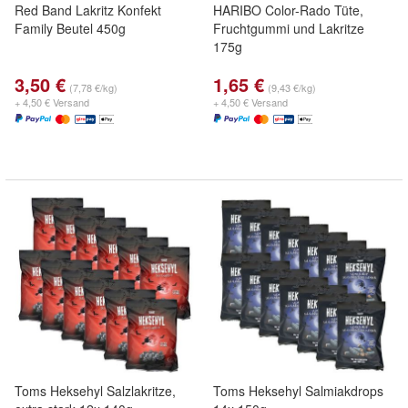
Red Band Lakritz Konfekt
HARIBO Color-Rado Tüte,
Family Beutel 450g
Fruchtgummi und Lakritze
175g
3,50 €
1,65 €
(7,78 €/kg)
(9,43 €/kg)
+ 4,50 € Versand
+ 4,50 € Versand
Toms Heksehyl Salzlakritze,
Toms Heksehyl Salmiakdrops