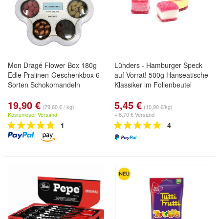
Mon Dragé Flower Box 180g
Lühders - Hamburger Speck
Edle Pralinen-Geschenkbox 6
auf Vorrat! 500g Hanseatische
Sorten Schokomandeln
Klassiker im Folienbeutel
19,90 €
5,45 €
(79,60 € / kg)
(10,90 €/kg)
Kostenloser Versand
+ 6,70 € Versand
1
4