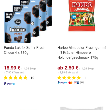
Panda Lakritz Soft + Fresh
Haribo Almdudler Fruchtgummi
Choco 4 x 330g
mit Kräuter Himbeere
Holundergeschmack 175g
18,99 €
ab 2,50 €
(14,39 €/kg)
(14,29 €/kg)
+ 7,90 € Versand
+ 9,99 € Versand
12
1