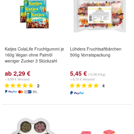
Katjes ColaLife Fruchtgummi je
Lühders Fruchtsaftbärchen
160g Vegan ohne Palmöl
500g Vorratspackung
weniger Zucker 3 Stückzahl
ab 2,29 €
5,45 €
(10,90 €/kg)
+ 9,99 € Versand
+ 6,70 € Versand
2
4