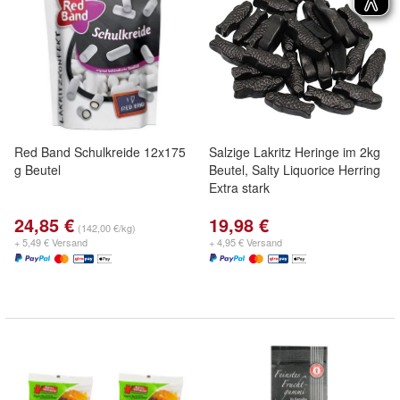
Red Band Schulkreide 12x175
Salzige Lakritz Heringe im 2kg
g Beutel
Beutel, Salty Liquorice Herring
Extra stark
24,85 €
19,98 €
(142,00 €/kg)
+ 5,49 € Versand
+ 4,95 € Versand