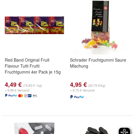
Red Band Original Fruit
Schrader Fruchtgummi Saure
Flavour Tutti Frutti
Mischung
Fruchtgummi 4er Pack je 15g
4,49 €
4,95 €
(74,83 € / kg)
(24,75 €/kg)
+ 9,99 € Versand
+ 6,70 € Versand