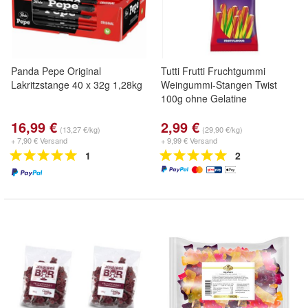
Panda Pepe Original
Tutti Frutti Fruchtgummi
Lakritzstange 40 x 32g 1,28kg
Weingummi-Stangen Twist
100g ohne Gelatine
16,99 €
2,99 €
(13,27 €/kg)
(29,90 €/kg)
+ 7,90 € Versand
+ 9,99 € Versand
1
2