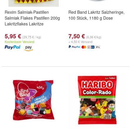
Rexim Salmiak-Pastillen
Red Band Lakritz Salzheringe,
Salmiak Flakes Pastillen 200g
100 Stück, 1180 g Dose
Lakritzflakes Lakritze
5,95 €
7,50 €
(29,75 € / kg)
(6,36 €/kg)
Kostenloser Versand
+ 4,50 € Versand