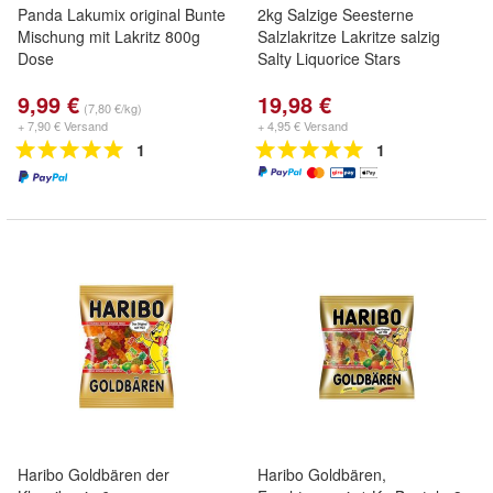
Panda Lakumix original Bunte
2kg Salzige Seesterne
Mischung mit Lakritz 800g
Salzlakritze Lakritze salzig
Dose
Salty Liquorice Stars
9,99 €
19,98 €
(7,80 €/kg)
+ 7,90 € Versand
+ 4,95 € Versand
1
1
Haribo Goldbären der
Haribo Goldbären,