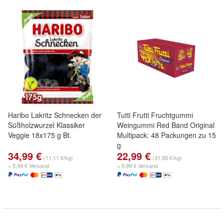
Haribo Lakritz Schnecken der
Tutti Frutti Fruchtgummi
Süßholzwurzel Klassiker
Weingummi Red Band Original
Veggie 18x175 g Bt.
Multipack: 48 Packungen zu 15
g
34,99 €
22,99 €
(11,11 €/kg)
(31,93 €/kg)
+ 5,49 € Versand
+ 9,99 € Versand