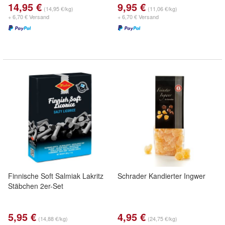
14,95 €
9,95 €
(14,95 €/kg)
(11,06 €/kg)
+ 6,70 € Versand
+ 6,70 € Versand
Finnische Soft Salmiak Lakritz
Schrader Kandierter Ingwer
Stäbchen 2er-Set
5,95 €
4,95 €
(14,88 €/kg)
(24,75 €/kg)