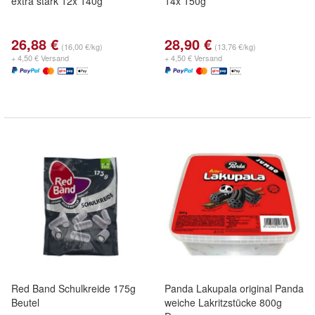
extra stark 12x 140g
14x 150g
26,88 €
28,90 €
(16,00 €/kg)
(13,76 €/kg)
+ 4,50 € Versand
+ 4,50 € Versand
Red Band Schulkreide 175g
Panda Lakupala original Panda
Beutel
weiche Lakritzstücke 800g