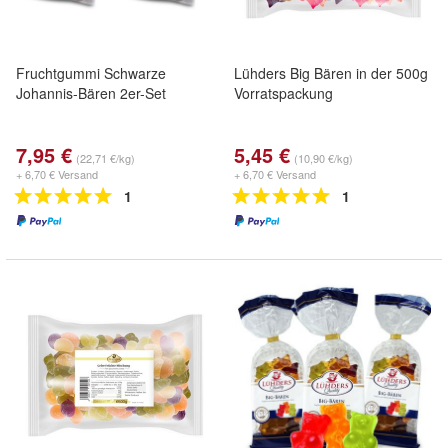
Fruchtgummi Schwarze
Lühders Big Bären in der 500g
Johannis-Bären 2er-Set
Vorratspackung
7,95 €
5,45 €
(22,71 €/kg)
(10,90 €/kg)
+ 6,70 € Versand
+ 6,70 € Versand
1
1