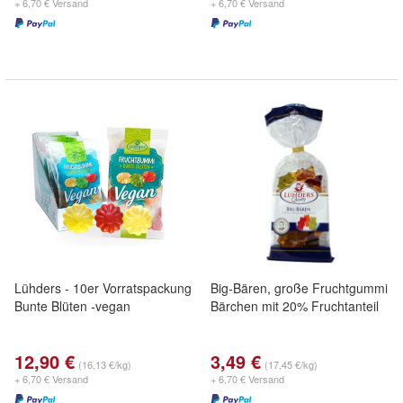
+ 6,70 € Versand
+ 6,70 € Versand
Lühders - 10er Vorratspackung
Big-Bären, große Fruchtgummi
Bunte Blüten -vegan
Bärchen mit 20% Fruchtanteil
12,90 €
3,49 €
(16,13 €/kg)
(17,45 €/kg)
+ 6,70 € Versand
+ 6,70 € Versand