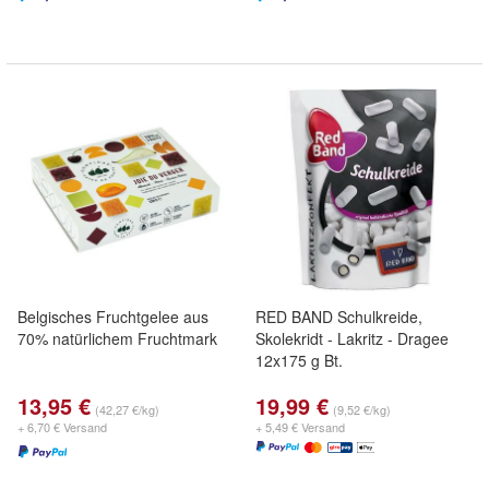
Belgisches Fruchtgelee aus
RED BAND Schulkreide,
70% natürlichem Fruchtmark
Skolekridt - Lakritz - Dragee
12x175 g Bt.
13,95 €
19,99 €
(42,27 €/kg)
(9,52 €/kg)
+ 6,70 € Versand
+ 5,49 € Versand