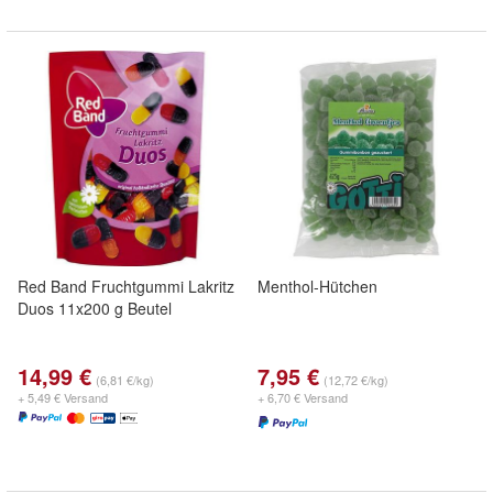
Red Band Fruchtgummi Lakritz
Menthol-Hütchen
Duos 11x200 g Beutel
14,99 €
7,95 €
(6,81 €/kg)
(12,72 €/kg)
+ 5,49 € Versand
+ 6,70 € Versand