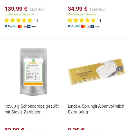
139,99 €
34,99 €
(28,00 €/kg)
(34,99 €/kg)
Kostenloser Versand
Kostenloser Versand
1
1
4x500 g Schokodrops gesüßt
Lindt & Sprüngli Alpenvollmilch
mit Stevia Zartbitter
Extra 300g
62,99 €
9,25 €