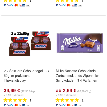
3
1
2 x Snickers Schokoriegel 32x
Milka Noisette Schokolade
50g im praktischen
Zartschmelzende Alpenmilch
Thekendisplay
Schokolade mit 4 Varianten
39,99 €
ab 2,69 €
(12,50 €/kg)
(26,90 €/kg)
+ 3,99 € Versand
+ 9,99 € Versand
1
2