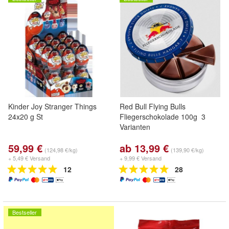
Kinder Joy Stranger Things
Red Bull Flying Bulls
24x20 g St
Fliegerschokolade 100g 3
Varianten
59,99 €
ab 13,99 €
(124,98 €/kg)
(139,90 €/kg)
+ 5,49 € Versand
+ 9,99 € Versand
12
28
Bestseller