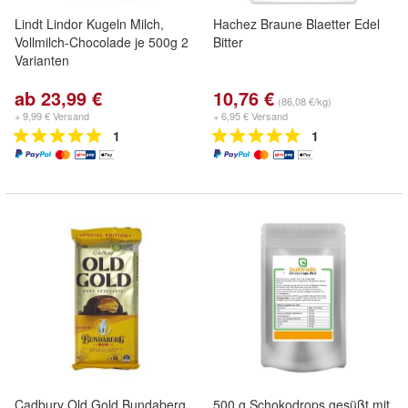
Lindt Lindor Kugeln Milch,
Hachez Braune Blaetter Edel
Vollmilch-Chocolade je 500g 2
Bitter
Varianten
ab 23,99 €
10,76 €
(86,08 €/kg)
+ 9,99 € Versand
+ 6,95 € Versand
1
1
Cadbury Old Gold Bundaberg
500 g Schokodrops gesüßt mit