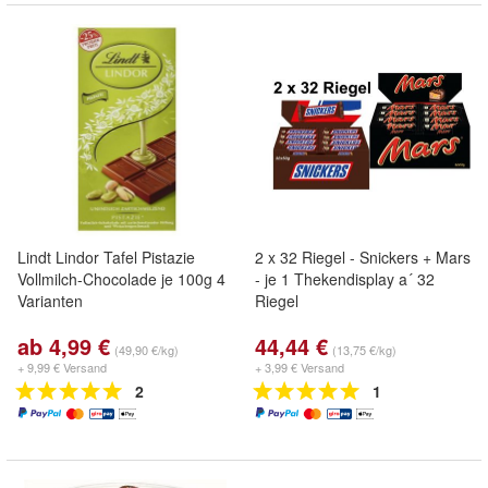
Lindt Lindor Tafel Pistazie
2 x 32 Riegel - Snickers + Mars
Vollmilch-Chocolade je 100g 4
- je 1 Thekendisplay a´ 32
Varianten
Riegel
ab 4,99 €
44,44 €
(49,90 €/kg)
(13,75 €/kg)
+ 9,99 € Versand
+ 3,99 € Versand
2
1