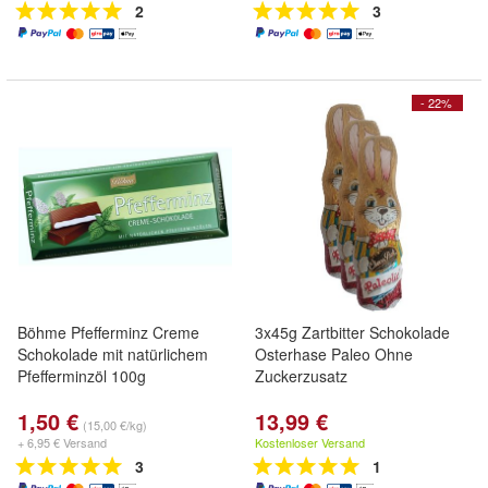
2
3
- 22%
Böhme Pfefferminz Creme
3x45g Zartbitter Schokolade
Schokolade mit natürlichem
Osterhase Paleo Ohne
Pfefferminzöl 100g
Zuckerzusatz
1,50 €
13,99 €
(15,00 €/kg)
+ 6,95 € Versand
Kostenloser Versand
3
1