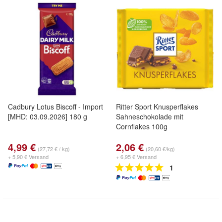
Cadbury Lotus Biscoff - Import
Ritter Sport Knusperflakes
[MHD: 03.09.2026] 180 g
Sahneschokolade mit
Cornflakes 100g
4,99 €
2,06 €
(27,72 € / kg)
(20,60 €/kg)
+ 5,90 € Versand
+ 6,95 € Versand
1