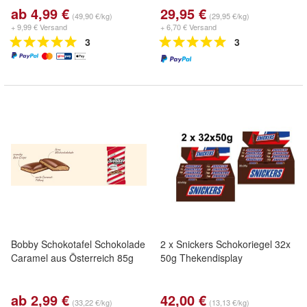
ab 4,99 €
29,95 €
(49,90 €/kg)
(29,95 €/kg)
+ 9,99 € Versand
+ 6,70 € Versand
3
3
Bobby Schokotafel Schokolade
2 x Snickers Schokoriegel 32x
Caramel aus Österreich 85g
50g Thekendisplay
ab 2,99 €
42,00 €
(33,22 €/kg)
(13,13 €/kg)