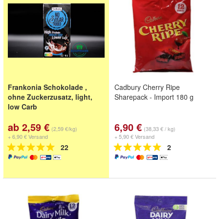
Frankonia Schokolade ,
Cadbury Cherry Ripe
ohne Zuckerzusatz, light,
Sharepack - Import 180 g
low Carb
ab 2,59 €
6,90 €
(2,59 €/kg)
(38,33 € / kg)
+ 6,90 € Versand
+ 5,90 € Versand
22
2