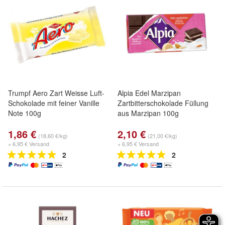
Trumpf Aero Zart Weisse Luft-
Alpia Edel Marzipan
Schokolade mit feiner Vanille
Zartbitterschokolade Füllung
Note 100g
aus Marzipan 100g
1,86 €
2,10 €
(18,60 €/kg)
(21,00 €/kg)
+ 6,95 € Versand
+ 6,95 € Versand
2
2