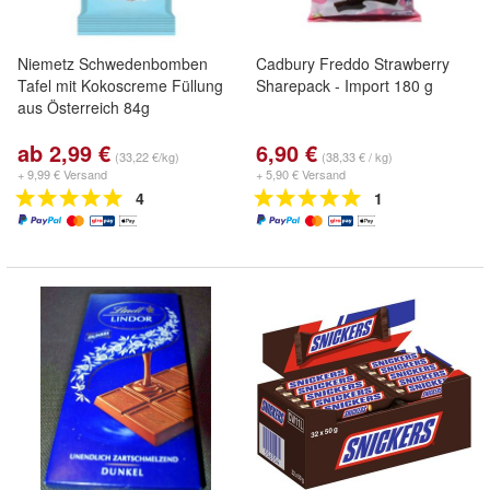
Niemetz Schwedenbomben
Cadbury Freddo Strawberry
Tafel mit Kokoscreme Füllung
Sharepack - Import 180 g
aus Österreich 84g
ab 2,99 €
6,90 €
(33,22 €/kg)
(38,33 € / kg)
+ 9,99 € Versand
+ 5,90 € Versand
4
1