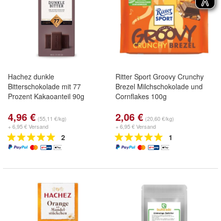
Hachez dunkle
Ritter Sport Groovy Crunchy
Bitterschokolade mit 77
Brezel Milchschokolade und
Prozent Kakaoanteil 90g
Cornflakes 100g
4,96 €
2,06 €
(55,11 €/kg)
(20,60 €/kg)
+ 6,95 € Versand
+ 6,95 € Versand
2
1