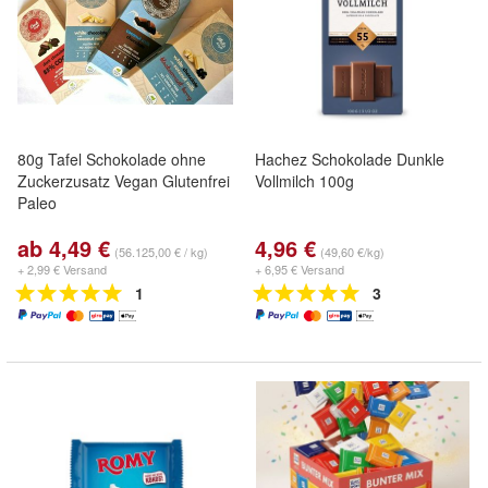
80g Tafel Schokolade ohne
Hachez Schokolade Dunkle
Zuckerzusatz Vegan Glutenfrei
Vollmilch 100g
Paleo
ab 4,49 €
4,96 €
(56.125,00 € / kg)
(49,60 €/kg)
+ 2,99 € Versand
+ 6,95 € Versand
1
3