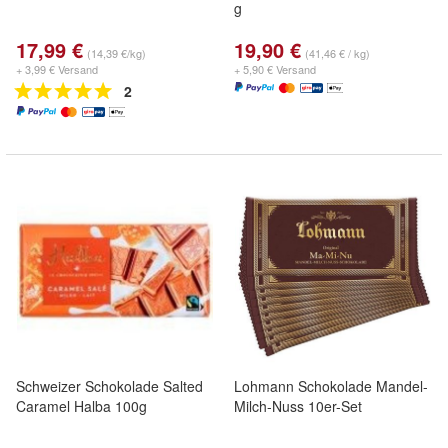
g
17,99 €
19,90 €
(14,39 €/kg)
(41,46 € / kg)
+ 3,99 € Versand
+ 5,90 € Versand
2
Schweizer Schokolade Salted
Lohmann Schokolade Mandel-
Caramel Halba 100g
Milch-Nuss 10er-Set