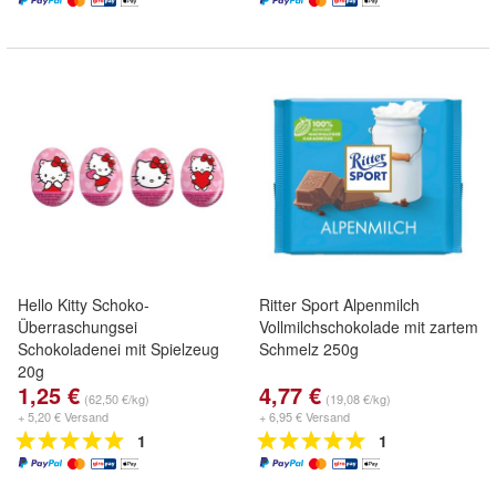
Hello Kitty Schoko-
Ritter Sport Alpenmilch
Überraschungsei
Vollmilchschokolade mit zartem
Schokoladenei mit Spielzeug
Schmelz 250g
20g
1,25 €
4,77 €
(62,50 €/kg)
(19,08 €/kg)
+ 5,20 € Versand
+ 6,95 € Versand
1
1