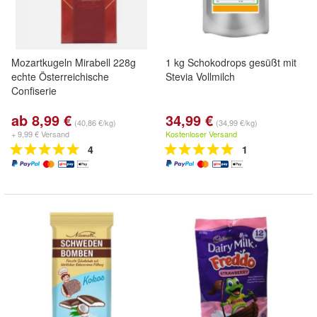
Mozartkugeln Mirabell 228g
1 kg Schokodrops gesüßt mit
echte Österreichische
Stevia Vollmilch
Confiserie
ab 8,99 €
34,99 €
(40,86 €/kg)
(34,99 €/kg)
+ 9,99 € Versand
Kostenloser Versand
4
1