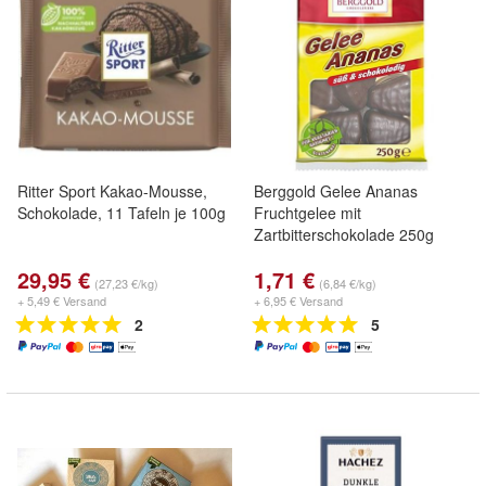
Ritter Sport Kakao-Mousse,
Berggold Gelee Ananas
Schokolade, 11 Tafeln je 100g
Fruchtgelee mit
Zartbitterschokolade 250g
29,95 €
1,71 €
(27,23 €/kg)
(6,84 €/kg)
+ 5,49 € Versand
+ 6,95 € Versand
2
5