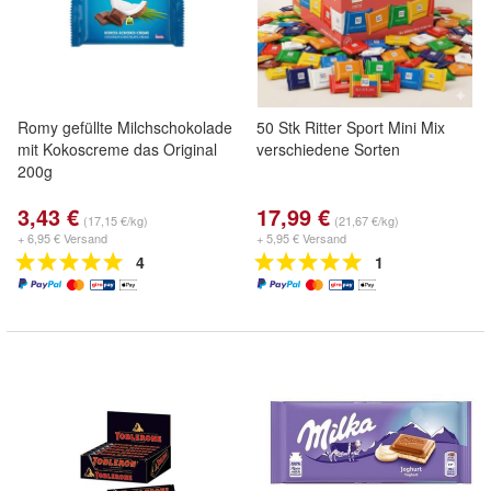
Romy gefüllte Milchschokolade
50 Stk Ritter Sport Mini Mix
mit Kokoscreme das Original
verschiedene Sorten
200g
3,43 €
17,99 €
(17,15 €/kg)
(21,67 €/kg)
+ 6,95 € Versand
+ 5,95 € Versand
4
1