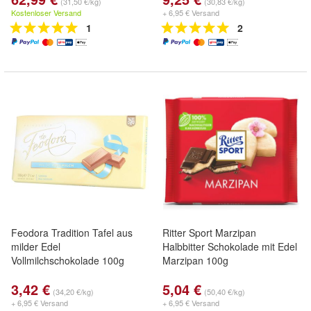
(31,50 €/kg)
(30,83 €/kg)
Kostenloser Versand
+ 6,95 € Versand
1
2
Feodora Tradition Tafel aus
Ritter Sport Marzipan
milder Edel
Halbbitter Schokolade mit Edel
Vollmilchschokolade 100g
Marzipan 100g
3,42 €
5,04 €
(34,20 €/kg)
(50,40 €/kg)
+ 6,95 € Versand
+ 6,95 € Versand