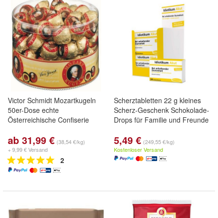
Victor Schmidt Mozartkugeln
Scherztabletten 22 g kleines
50er-Dose echte
Scherz-Geschenk Schokolade-
Österreichische Confiserie
Drops für Familie und Freunde
ab 31,99 €
5,49 €
(38,54 €/kg)
(249,55 €/kg)
+ 9,99 € Versand
Kostenloser Versand
2