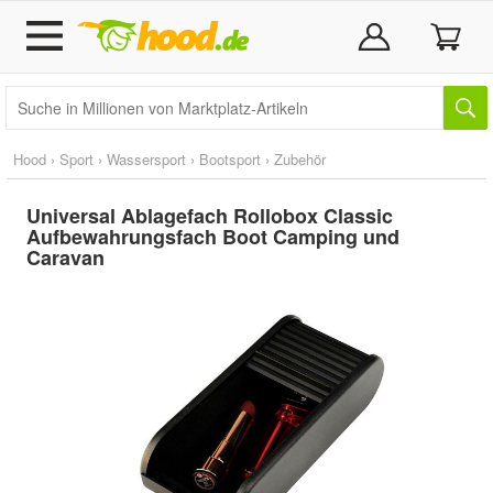
Hood
›
Sport
›
Wassersport
›
Bootsport
›
Zubehör
Universal Ablagefach Rollobox Classic
Aufbewahrungsfach Boot Camping und
Caravan