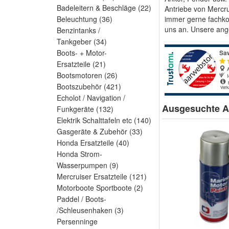
Badeleitern & Beschläge
(22)
Antriebe von Mercru
Beleuchtung
(36)
immer gerne fachkom
uns an. Unsere ange
Benzintanks /
Tankgeber
(34)
Boots- + Motor-
Ersatzteile
(21)
Bootsmotoren
(26)
Bootszubehör
(421)
Echolot / Navigation /
Ausgesuchte Ar
Funkgeräte
(132)
Elektrik Schalttafeln etc
(140)
Gasgeräte & Zubehör
(33)
Honda Ersatzteile
(40)
Honda Strom-
Wasserpumpen
(9)
Mercruiser Ersatzteile
(121)
Motorboote Sportboote
(2)
Paddel / Boots-
/Schleusenhaken
(3)
Persenninge