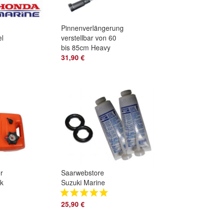
Pinnenverlängerung
el
verstellbar von 60
10i
bis 85cm Heavy
0is
Duty Ausführung bis
31,90 €
20PS
r
Saarwebstore
nk
Suzuki Marine
el
Getriebeöl 2X 350ml
inklusive 2X
25,90 €
Dichtringe