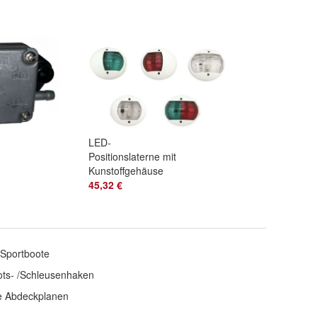
LED-
Positionslaterne mit
Kunstoffgehäuse
Hecklicht Toplaterne
45,32 €
Navigationslaterne
Sportboote
ots- /Schleusenhaken
e Abdeckplanen