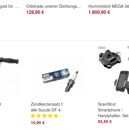
Lack Metallic grau/ gold für Aussenborder Honda Marine bis Baujahr 2012 Bootsmotor
Orbitrade unterer Dichtungssatz Volvo Penta MD1A VP-876393
128,90 €
1.800,90 €
0
Zündkerzensatz f.
ScanStrut
alle Suzuki DF 4-
Smartphone /
Takt Modelle
Handyhalter- Set
Aussenborder
93,50 €
10,90 €
Zündkerze DF2.5-