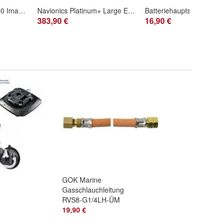
Humminbird MEGA 360 Imaging Geber für Ultrex Motoren
Navionics Platinum+ Large Europa, Mitte & Westen Micro SD-Karte
383,90 €
16,90 €
GOK Marine
Gasschlauchleitung
RVS8-G1/4LH-ÜM
G608 DVWG
19,90 €
Zulassung 400 &