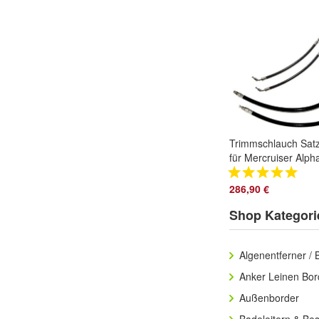
Trimmschlauch Sat
für Mercruiser Alph
One & Bravo
Trimschlauch
286,90 €
#98703/98704
Shop Kategori
Algenentferner / 
Anker Leinen Bor
Außenborder