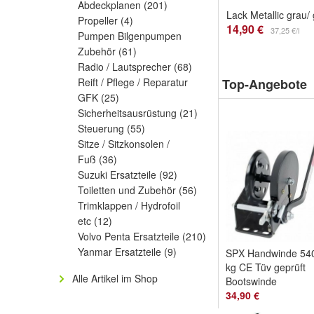
Abdeckplanen
(201)
Propeller
(4)
14,90 €
37,25 €/l
Pumpen Bilgenpumpen
Zubehör
(61)
Radio / Lautsprecher
(68)
Reift / Pflege / Reparatur
Top-Angebote
GFK
(25)
Sicherheitsausrüstung
(21)
Steuerung
(55)
Sitze / Sitzkonsolen /
Fuß
(36)
Suzuki Ersatzteile
(92)
Toiletten und Zubehör
(56)
Trimklappen / Hydrofoil
etc
(12)
Volvo Penta Ersatzteile
(210)
Yanmar Ersatzteile
(9)
SPX Handwinde 54
kg CE Tüv geprüft
Alle Artikel im Shop
Bootswinde
Seilwinde
34,90 €
Trailerwinde