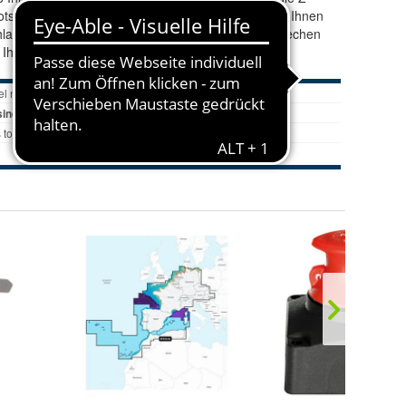
otssport und speziell geschultem Team, stehen wir Ihnen
hlauchboot finden sollten, zögern Sie nicht und sprechen
r Ihnen zu spitzen Preisen an.