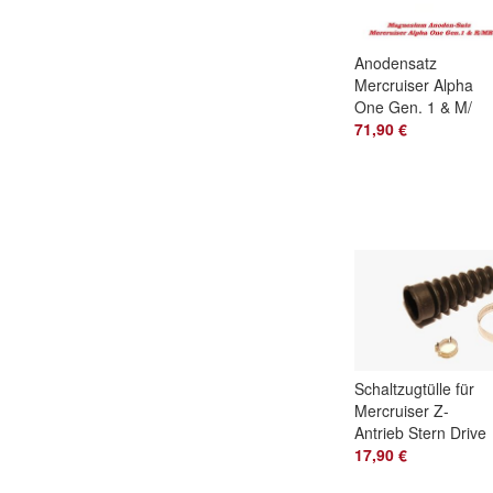
Anodensatz
Mercruiser Alpha
One Gen. 1 & M/
MR Magnesium
71,90 €
Anode Komplettsat
Schaltzugtülle für
Mercruiser Z-
Antrieb Stern Drive
Schaltzugbalg
17,90 €
74639/74639A2