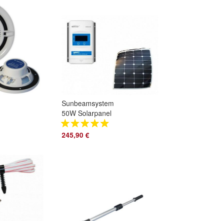
800mm
Sunbeamsystem
50W Solarpanel
flexibel begehbar
mit Laderegler
245,90 €
Photovoltaik