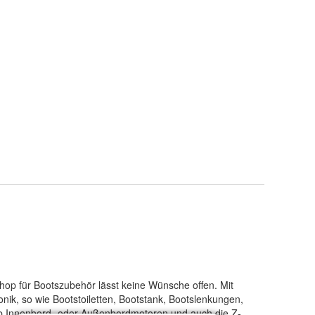
 Shop für Bootszubehör lässt keine Wünsche offen. Mit
nik, so wie Bootstoiletten, Bootstank, Bootslenkungen,
n ob Innenbord- oder Außenbordmotoren und auch die Z-