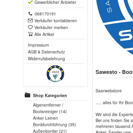
Gewerblich
er Anbieter
068170191
Verkäufer kontaktieren
Verkäufer merken
Alle Artikel
Impressum
AGB
&
Datenschutz
Widerrufsbelehrung
Sawesto - Bo
4928
Saarwebstore
Shop Kategorien
..... alles für Ihr Bo
Algenentferner /
Bootsreiniger
(14)
Wir sind die Expert
Anker Leinen
Bei uns finden Sie a
Borddurchführung
(35)
mehreren tausend Ar
Außenborder
(21)
Anker, Fender usw. 