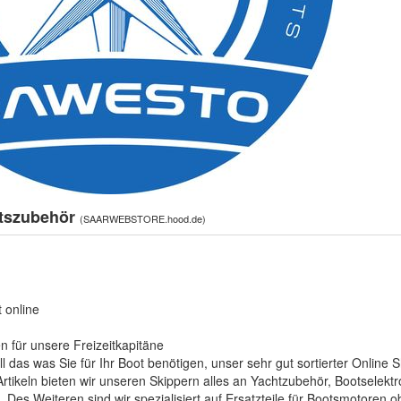
otszubehör
(
SAARWEBSTORE.hood.de
)
ot online
en für unsere Freizeitkapitäne
ll das was Sie für Ihr Boot benötigen, unser sehr gut sortierter Online
tikeln bieten wir unseren Skippern alles an Yachtzubehör, Bootselektro
. Des Weiteren sind wir spezialisiert auf Ersatzteile für Bootsmotore