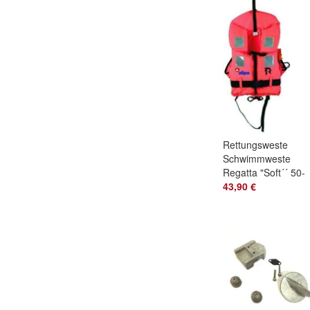
Rettungsweste
Schwimmweste
Regatta "Soft´´ 50-
70kg
43,90 €