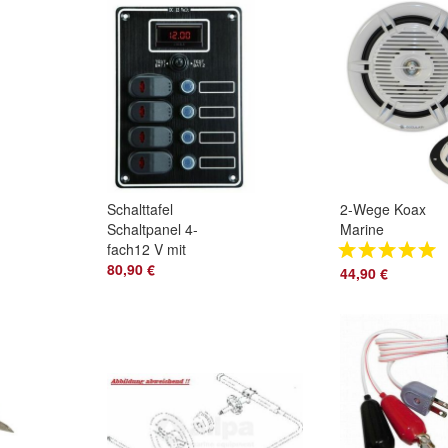
300
Schalttafel
2-Wege Koax
Schaltpanel 4-
Marine
fach12 V mit
Lautsprecher
Voltanzeige 2
80,90 €
Marine Boxen
44,90 €
Batterien -
18,8cm für tollen
Bootszubehör
Klang Bad Boot