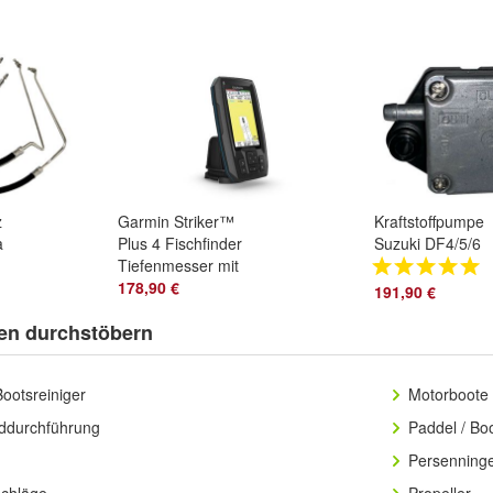
Pumpe Top
z
Garmin Striker™
Kraftstoffpumpe
a
Plus 4 Fischfinder
Suzuki DF4/5/6
Tiefenmesser mit
Aussenborder
Geber Echolot GPS
178,90 €
Benzinpumpe
191,90 €
en durchstöbern
Bootsreiniger
Motorboote 
ddurchführung
Paddel / Bo
Persenning