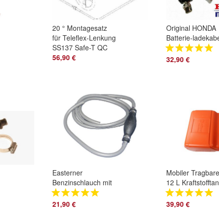
20 ° Montagesatz
Original HONDA
für Teleflex-Lenkung
Batterie-ladekab
SS137 Safe-T QC
12V FÜR EX7 EU
56,90 €
EU20i EU30i EU3
32,90 €
z
NEU OVP
Easterner
Mobiler Tragbare
Benzinschlauch mit
12 L Kraftstoffta
Pumpball
Tankuhr im Deck
Aussenborder
Benzintank
21,90 €
39,90 €
Krafstoffschlauch
Aussenborder