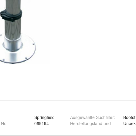
Springfield
Ausgewählte Suchfilter
:
Bootst
 Nr.:
069194
Herstellungsland und -
Unbek