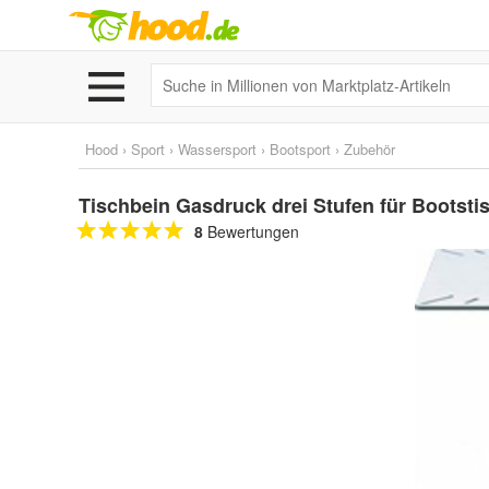
Hood
›
Sport
›
Wassersport
›
Bootsport
›
Zubehör
Tischbein Gasdruck drei Stufen für Bootst
8
Bewertungen