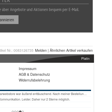
tikel Nr.:
0083126735
Melden
|
Ähnlichen
Artikel verkaufen
Platin
Impressum
AGB
&
Datenschutz
Widerrufsbelehrung