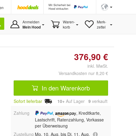
Mit Sicherheit bei
en
Hood einkaufen
Anmelden
Waren-
Merk-
Mein Hood
korb
zettel
376,90 €
inkl. MwSt.
Versandkosten nur 8,20 €
In den Warenkorb
Sofort lieferbar
10+
Auf Lager
9
 verkauft
Zahlung
,
, Kreditkarte,
Lastschrift, Ratenzahlung, Vorkasse
per Überweisung
Zustellung
Mo, 10. Aug. bis Di, 11. Aug.