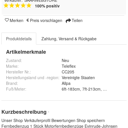
Verkäufer:
SAARWEBSTORE
100% positiv
Merken
Preis vorschlagen
Teilen
Produktdetails
Zahlung, Versand & Rückgabe
Artikelmerkmale
Zustand:
Neu
Marke:
Teleflex
Hersteller Nr.:
CC205
Herstellungsland und -region
:
Vereinigte Staaten
Brand
:
Allpa
Fuß/Meter
:
6ft-183cm, 7ft-213cm, 8ft-244cm, 9
Kurzbeschreibung
*
Unser Shop Verkäuferprofil Bewertungen Shop speichern
Fernbedienzug 1 Stück Motorfernbedienzüge Evinrude-Johnsen