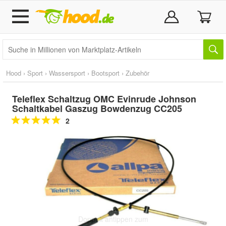
Hood
›
Sport
›
Wassersport
›
Bootsport
›
Zubehör
Teleflex Schaltzug OMC Evinrude Johnson
Schaltkabel Gaszug Bowdenzug CC205
2
Doppelt antippen zum