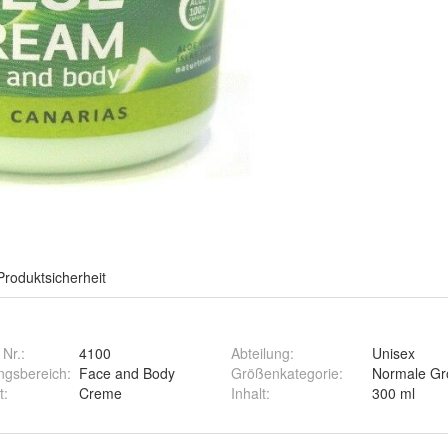
Produktsicherheit
 Nr.:
4100
Abteilung
:
Unisex
gsbereich
:
Face and Body
Größenkategorie
:
Normale G
t
:
Creme
Inhalt
:
300 ml