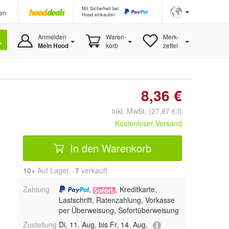
Mit Sicherheit bei
en
Hood einkaufen
Anmelden
Waren-
Merk-
Mein Hood
korb
zettel
8,36 €
inkl. MwSt. (27,87 €/l)
Kostenloser Versand
In den Warenkorb
10+
Auf Lager
7
 verkauft
Zahlung
,
, Kreditkarte,
Lastschrift, Ratenzahlung, Vorkasse
per Überweisung, Sofortüberweisung
Zustellung
Di, 11. Aug. bis Fr, 14. Aug.