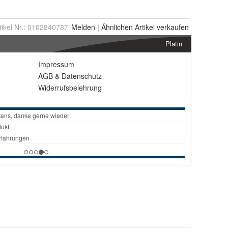
tikel Nr.:
0102840787
Melden
|
Ähnlichen
Artikel verkaufen
Platin
Impressum
AGB
&
Datenschutz
Widerrufsbelehrung