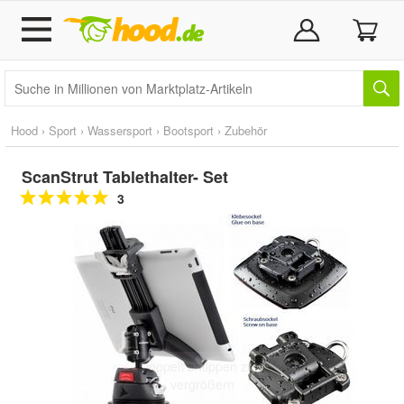
Hood
›
Sport
›
Wassersport
›
Bootsport
›
Zubehör
ScanStrut Tablethalter- Set
3
Doppelt antippen zum
vergrößern