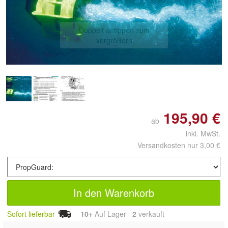
Doppelt antippen zum
vergrößern
195,90 €
ab
inkl. MwSt.
Versandkosten nur 3,00 €
In den Warenkorb
Sofort lieferbar
10+
Auf Lager
2
 verkauft