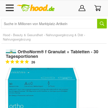
Hood
›
Beauty & Gesundheit
›
Nahrungsergänzung & Diät
›
Nahrungsergänzung
OrthoNorm® f Granulat + Tabletten - 30
Tagesportionen
26