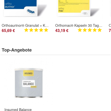
Orthoaurinor® Granulat + Kapseln - 30 Tagesportionen/ Orthomed
Orthomac® Kapseln 30 Tagesportionen
65,69 €
43,19 €
7
Top-Angebote
Insumed Balance