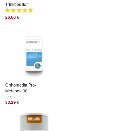
Trinkbouillon
26,00 €
Orthomedfit Pro-
Metabol- 30
Tagesportionen
1,11 €/
33,29 €