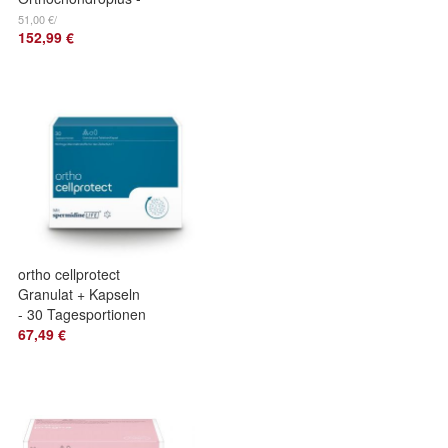
90 Portionen
51,00 €/
152,99 €
ortho cellprotect
Granulat + Kapseln
- 30 Tagesportionen
67,49 €