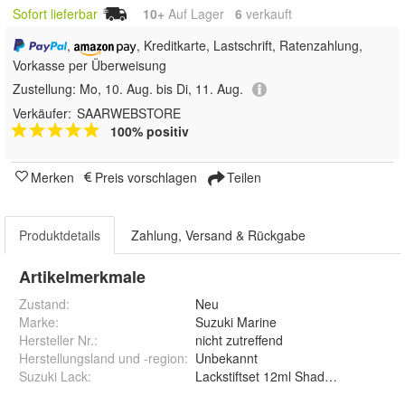
Sofort lieferbar
10+
Auf Lager
6
 verkauft
,
, Kreditkarte, Lastschrift, Ratenzahlung,
Vorkasse per Überweisung
Zustellung:
Mo, 10. Aug. bis Di, 11. Aug.
Verkäufer:
SAARWEBSTORE
100% positiv
Merken
Preis vorschlagen
Teilen
Produktdetails
Zahlung, Versand & Rückgabe
Artikelmerkmale
Zustand:
Neu
Marke:
Suzuki Marine
Hersteller Nr.:
nicht zutreffend
Herstellungsland und -region
:
Unbekannt
Suzuki Lack
:
Lackstiftset 12ml Shadow Black Meta