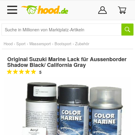
Hood
›
Sport
›
Wassersport
›
Bootsport
›
Zubehör
Original Suzuki Marine Lack für Aussenborder
Shadow Black/ California Gray
5