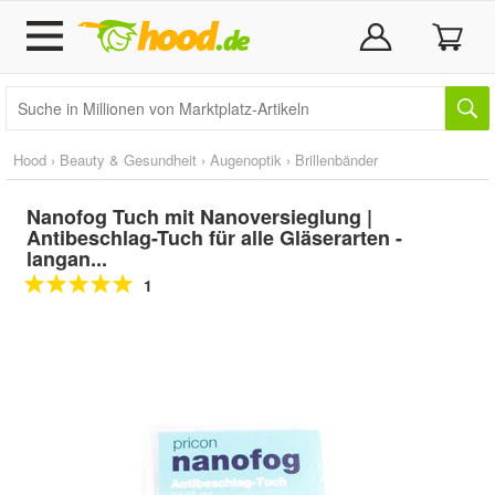
Hood
›
Beauty & Gesundheit
›
Augenoptik
›
Brillenbänder
Nanofog Tuch mit Nanoversieglung |
Antibeschlag-Tuch für alle Gläserarten -
langan...
1