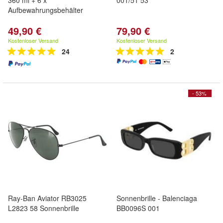
360 ml + 6 x
001/51 53
Aufbewahrungsbehälter
49,90 €
79,90 €
Kostenloser Versand
Kostenloser Versand
24
2
- 53%
Ray-Ban Aviator RB3025
Sonnenbrille - Balenciaga
L2823 58 Sonnenbrille
BB0096S 001