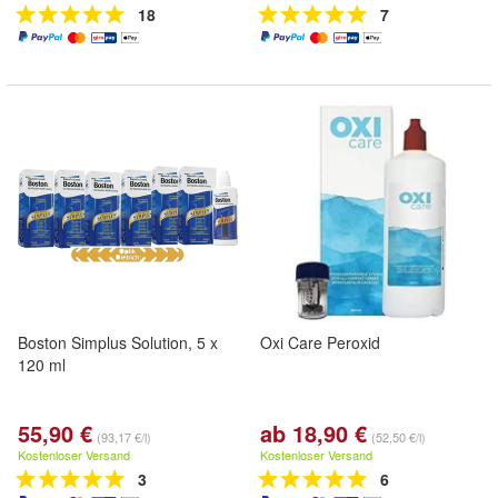
18
7
Boston Simplus Solution, 5 x
Oxi Care Peroxid
120 ml
55,90 €
ab 18,90 €
(93,17 €/l)
(52,50 €/l)
Kostenloser Versand
Kostenloser Versand
3
6