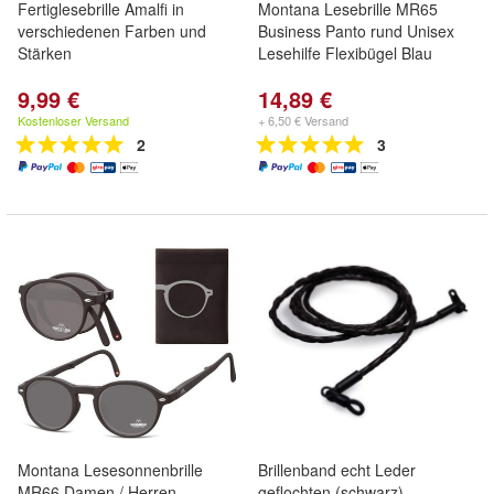
Fertiglesebrille Amalfi in
Montana Lesebrille MR65
verschiedenen Farben und
Business Panto rund Unisex
Stärken
Lesehilfe Flexibügel Blau
9,99 €
14,89 €
Kostenloser Versand
+ 6,50 € Versand
2
3
Montana Lesesonnenbrille
Brillenband echt Leder
MR66 Damen / Herren
geflochten (schwarz)