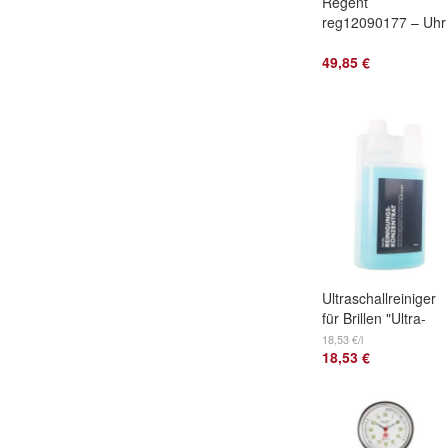
Regent
reg12090177 – Uhr
49,85 €
Ultraschallreiniger
für Brillen "Ultra-
Klar" Konzentrat
18,53 €/l
18,53 €
Dosierflasche
1000ml