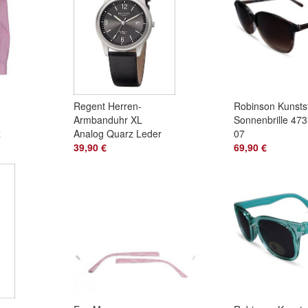
Regent Herren-
Robinson Kunstst
Armbanduhr XL
Sonnenbrille 473
z
Analog Quarz Leder
07
11190096
39,90 €
69,90 €