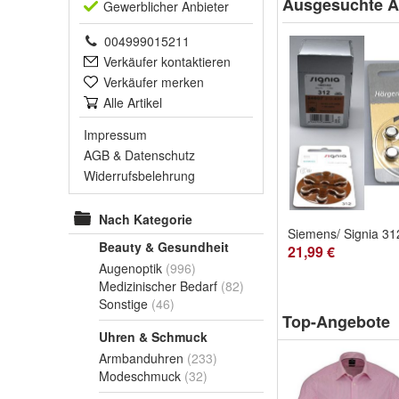
Ausgesuchte Ar
Gewerblich
er Anbieter
004999015211
Verkäufer kontaktieren
Verkäufer merken
Alle Artikel
Impressum
AGB
&
Datenschutz
Widerrufsbelehrung
Nach Kategorie
Beauty & Gesundheit
21,99 €
Augenoptik
(996)
Medizinischer Bedarf
(82)
Sonstige
(46)
Top-Angebote
Uhren & Schmuck
Armbanduhren
(233)
Modeschmuck
(32)