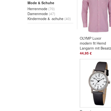
Mode & Schuhe
Herrenmode
(70)
Damenmode
(47)
Kindermode & -schuhe
(40)
OLYMP Luxor
modern fit Hemd
Langarm mit Besat
Streifen pink Größe
44,95 €
46