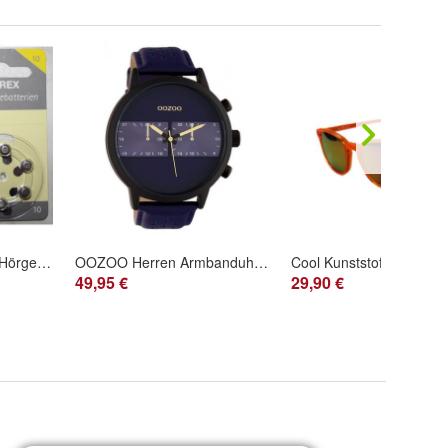
Siemens/ Signia 10er Hörgeräte Batterien 60 Stück + 12 Testbatterien von Hörex Basic
OOZOO Herren Armbanduhr C10515
49,95 €
29,90 €