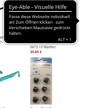
off
Eye Max
7-
Wechselbügel
5673.15 Maritim/
vertikal hellblau -
35,85 €
weiß Anker