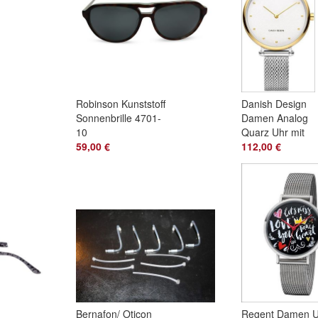
Robinson Kunststoff
Danish Design
Sonnenbrille 4701-
Damen Analog
10
Quarz Uhr mit
59,00 €
Edelstahl Armba
112,00 €
IV65Q1229
Bernafon/ Oticon
Regent Damen U