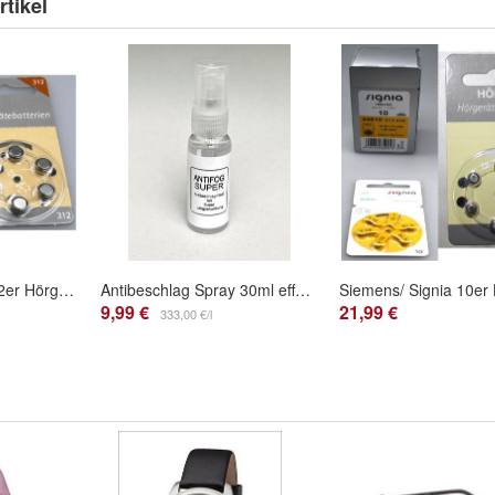
tikel
Siemens/ Signia 312er Hörgeräte Batterien 60 Stück + 12 Testbatterien von Hörex Basic
Antibeschlag Spray 30ml effektiver Schutz vor beschlagenden Brillengläsern
9,99 €
21,99 €
333,00 €/l