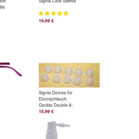
off
Signia Click Sleeve
lle
19,99 €
Signia Domes für
Dünnschlauch
Geräte Double 8-
10mm 10 Stück
15,99 €