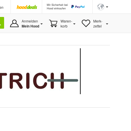
Mit Sicherheit bei
en
Hood einkaufen
Anmelden
Waren-
Merk-
Mein Hood
korb
zettel