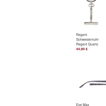
Regent
Schwesternuhr
Regent Quartz
verchromt
44,90 €
12390010
Eye Max