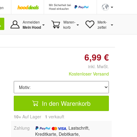
Mit Sicherheit bei
en
Hood einkaufen
Anmelden
Waren-
Merk-
Mein Hood
korb
zettel
6,99 €
inkl. MwSt.
Kostenloser Versand
In den Warenkorb
10+
Auf Lager
1
 verkauft
Zahlung
, Lastschrift,
Kreditkarte, Debitkarte,