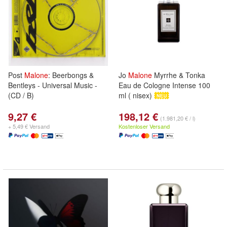
Post
Malone
: Beerbongs &
Jo
Malone
Myrrhe & Tonka
Bentleys - Universal Music -
Eau de Cologne Intense 100
(CD / B)
ml ( nisex)
9,27 €
198,12 €
(1.981,20 € / l)
+ 5,49 € Versand
Kostenloser Versand