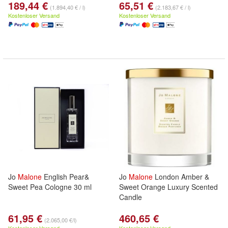
189,44 €
65,51 €
(1.894,40 € / l)
(2.183,67 € / l)
Kostenloser Versand
Kostenloser Versand
Jo
Malone
English Pear&
Jo
Malone
London Amber &
Sweet Pea Cologne 30 ml
Sweet Orange Luxury Scented
Candle
61,95 €
460,65 €
(2.065,00 €/l)