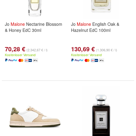
Jo
Malone
Nectarine Blossom
Jo
Malone
English Oak &
& Honey EdC 30ml
Hazelnut EdC 100ml
70,28 €
130,69 €
(2.342,67 € / l)
(1.306,90 € / l)
Kostenloser Versand
Kostenloser Versand