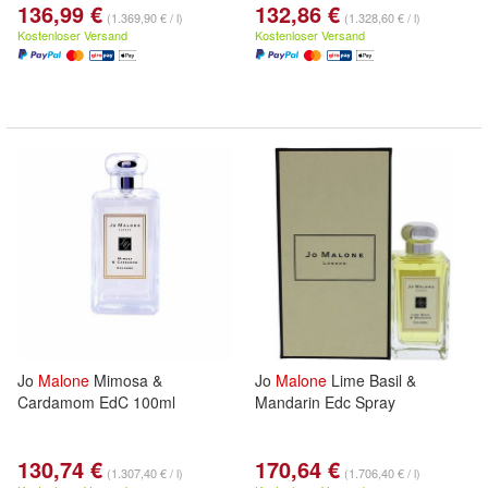
136,99 €
132,86 €
(1.369,90 € / l)
(1.328,60 € / l)
Kostenloser Versand
Kostenloser Versand
Jo
Malone
Mimosa &
Jo
Malone
Lime Basil &
Cardamom EdC 100ml
Mandarin Edc Spray
130,74 €
170,64 €
(1.307,40 € / l)
(1.706,40 € / l)