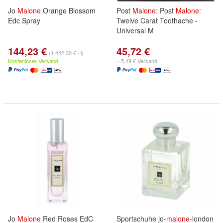
Jo
Malone
Orange Blossom
Post
Malone
: Post
Malone
:
Edc Spray
Twelve Carat Toothache -
Universal M
144,23 €
45,72 €
(1.442,30 € / l)
Kostenloser Versand
+ 5,49 € Versand
Jo
Malone
Red Roses EdC
Sportschuhe jo-
malone
-london