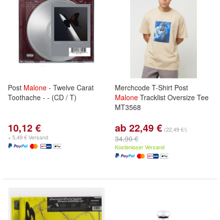
Post
Malone
- Twelve Carat
Merchcode T-Shirt Post
Toothache - - (CD / T)
Malone
Tracklist Oversize Tee
MT3568
10,12 €
ab 22,49 €
(22,49 €/)
+ 5,49 € Versand
34,90 €
Kostenloser Versand