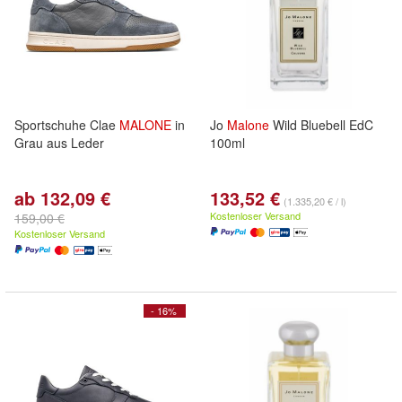
Sportschuhe Clae
MALONE
in
Jo
Malone
Wild Bluebell EdC
Grau aus Leder
100ml
ab 132,09 €
133,52 €
(1.335,20 € / l)
Kostenloser Versand
159,00 €
Kostenloser Versand
- 16%