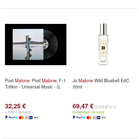
Post
Malone
: Post
Malone
: F-1
Jo
Malone
Wild Bluebell EdC
Trillion - Universal Music - (L
30ml
32,25 €
69,47 €
(2.315,67 € / l)
+ 5,49 € Versand
Kostenloser Versand