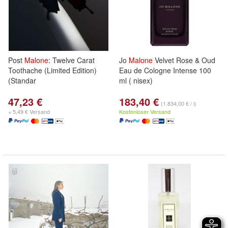
Post
Malone
: Twelve Carat
Jo
Malone
Velvet Rose & Oud
Toothache (Limited Edition)
Eau de Cologne Intense 100
(Standar
ml ( nisex)
47,23 €
183,40 €
(1.834,00 € / l)
+ 5,49 € Versand
Kostenloser Versand