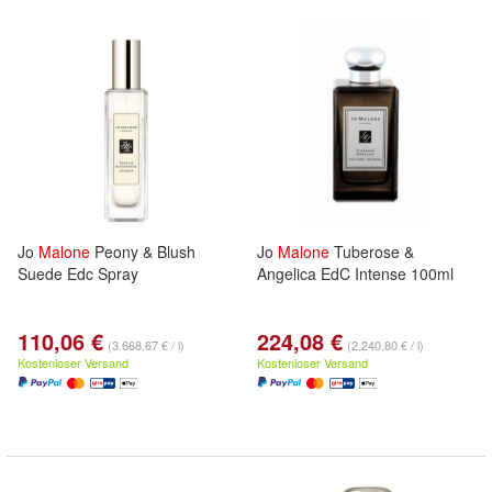
Jo
Malone
Peony & Blush
Jo
Malone
Tuberose &
Suede Edc Spray
Angelica EdC Intense 100ml
110,06 €
224,08 €
(3.668,67 € / l)
(2.240,80 € / l)
Kostenloser Versand
Kostenloser Versand