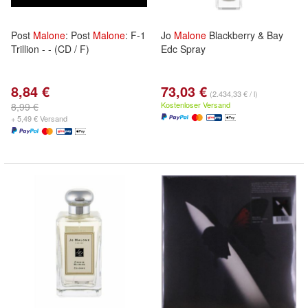
Post
Malone
: Post
Malone
: F-1
Jo
Malone
Blackberry & Bay
Trillion - - (CD / F)
Edc Spray
8,84 €
73,03 €
(2.434,33 € / l)
Kostenloser Versand
8,99 €
+ 5,49 € Versand