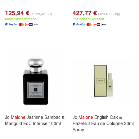
125,94 €
427,77 €
(1.259,40 € / l)
(129,43 € / kg)
Kostenloser Versand
Kostenloser Versand
Jo
Malone
Jasmine Sambac &
Jo
Malone
English Oak &
Marigold EdC Intense 100ml
Hazelnut Eau de Cologne 30ml
Spray