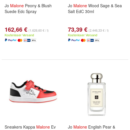
Jo
Malone
Peony & Blush
Jo
Malone
Wood Sage & Sea
Suede Edc Spray
Salt EdC 30ml
162,66 €
73,39 €
(1.626,60 € / l)
(2.446,33 € / l)
Kostenloser Versand
Kostenloser Versand
Sneakers Kappa
Malone
Ev
Jo
Malone
English Pear &