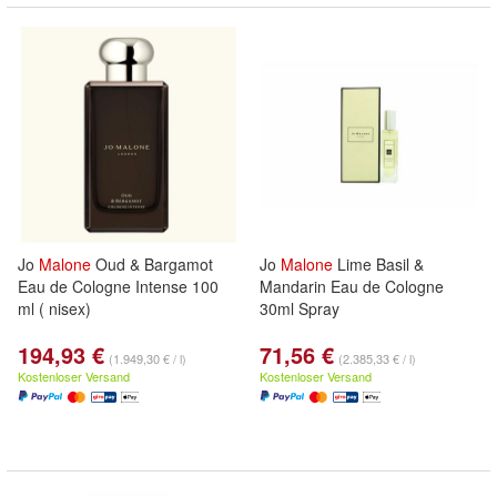
Jo
Malone
Oud & Bargamot
Jo
Malone
Lime Basil &
Eau de Cologne Intense 100
Mandarin Eau de Cologne
ml ( nisex)
30ml Spray
194,93 €
71,56 €
(1.949,30 € / l)
(2.385,33 € / l)
Kostenloser Versand
Kostenloser Versand