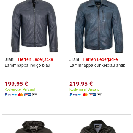
Jilani -
Herren
Lederjacke
Jilani -
Herren
Lederjacke
Lammnappa indigo blau
Lammnappa dunkelblau antik
199,95 €
219,95 €
Kostenloser Versand
Kostenloser Versand