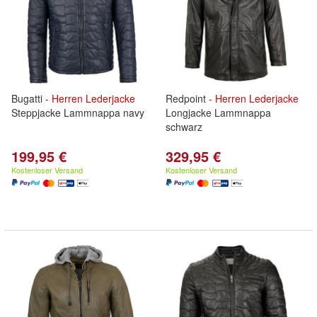
Bugatti -
Herren
Lederjacke
Redpoint -
Herren
Lederjacke
Steppjacke Lammnappa navy
Longjacke Lammnappa
schwarz
199,95 €
329,95 €
Kostenloser Versand
Kostenloser Versand