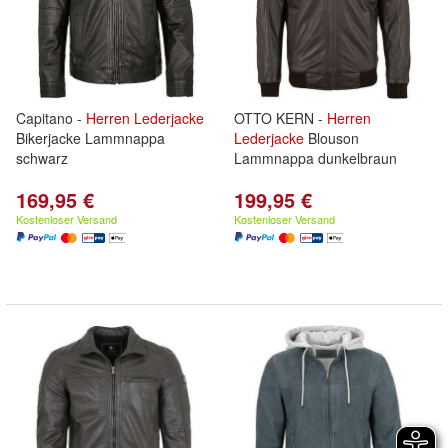
Capitano -
Herren
Lederjacke
OTTO KERN -
Herren
Bikerjacke Lammnappa
Lederjacke
Blouson
schwarz
Lammnappa dunkelbraun
169,95 €
199,95 €
Kostenloser Versand
Kostenloser Versand