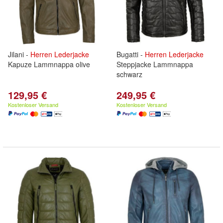
Jilani -
Herren
Lederjacke
Bugatti -
Herren
Lederjacke
Kapuze Lammnappa olive
Steppjacke Lammnappa
schwarz
129,95 €
249,95 €
Kostenloser Versand
Kostenloser Versand