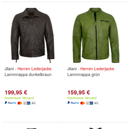
Jilani -
Herren
Lederjacke
Jilani -
Herren
Lederjacke
Lammnappa dunkelbraun
Lammnappa grün
199,95 €
159,95 €
Kostenloser Versand
Kostenloser Versand