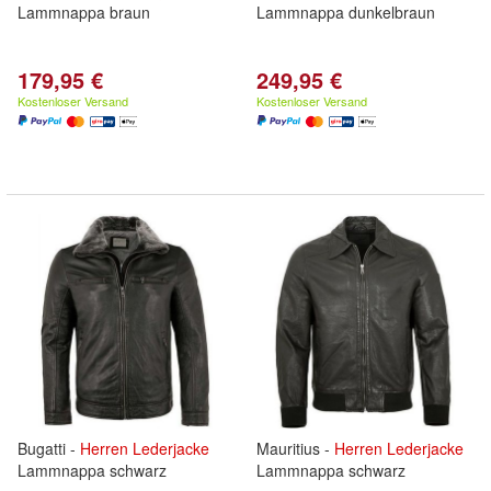
Lammnappa braun
Lammnappa dunkelbraun
179,95 €
249,95 €
Kostenloser Versand
Kostenloser Versand
Bugatti -
Herren
Lederjacke
Mauritius -
Herren
Lederjacke
Lammnappa schwarz
Lammnappa schwarz