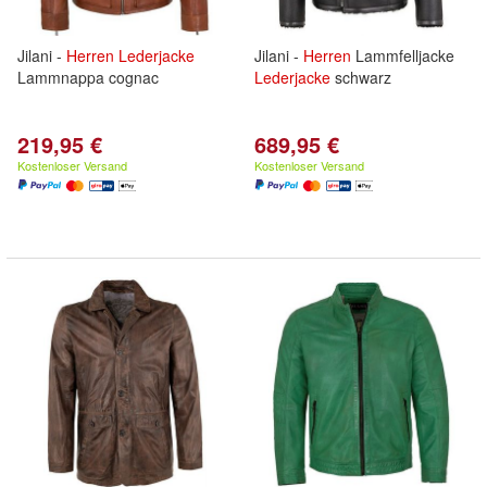
Jilani -
Herren
Lederjacke
Jilani -
Herren
Lammfelljacke
Lammnappa cognac
Lederjacke
schwarz
219,95 €
689,95 €
Kostenloser Versand
Kostenloser Versand