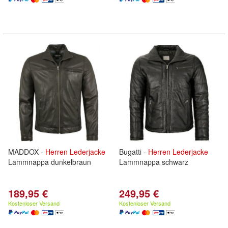
MADDOX -
Herren
Lederjacke
Bugatti -
Herren
Lederjacke
Lammnappa dunkelbraun
Lammnappa schwarz
189,95 €
249,95 €
Kostenloser Versand
Kostenloser Versand