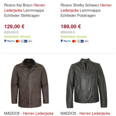
Ricano Kai Braun
Herren
Ricano Shelby Schwarz
Herren
Lederjacke
Lammnappa
Lederjacke
Lammnappa
Echtleder Stehkragen
Echtleder Polokragen
129,00 €
189,00 €
229,00 €
289,00 €
Kostenloser Versand
Kostenloser Versand
MADDOX -
Herren
Lederjacke
MADDOX -
Herren
Lederjacke