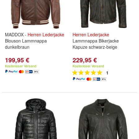
MADDOX -
Herren
Lederjacke
Herren
Lederjacke
Blouson Lammnappa
Lammnappa Bikerjacke
dunkelbraun
Kapuze schwarz-beige
199,95 €
229,95 €
Kostenloser Versand
Kostenloser Versand
1