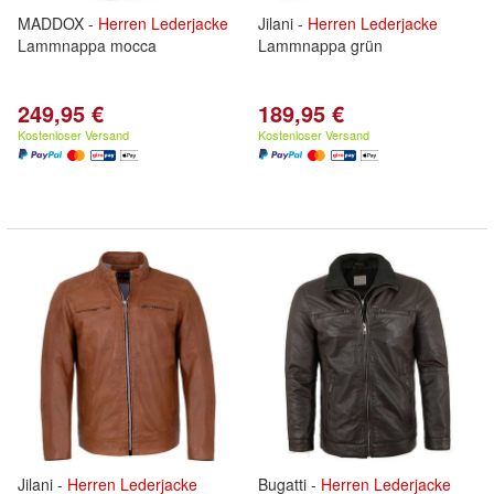
MADDOX -
Herren
Lederjacke
Jilani -
Herren
Lederjacke
Lammnappa mocca
Lammnappa grün
249,95 €
189,95 €
Kostenloser Versand
Kostenloser Versand
Jilani -
Herren
Lederjacke
Bugatti -
Herren
Lederjacke