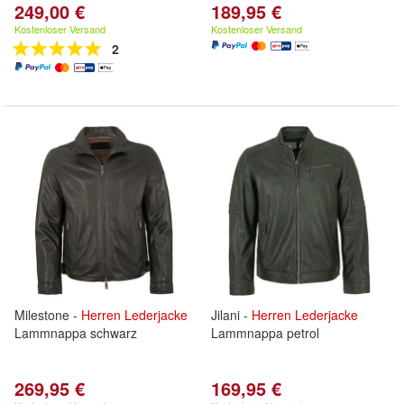
249,00 €
189,95 €
Kostenloser Versand
Kostenloser Versand
2
Milestone -
Herren
Lederjacke
Jilani -
Herren
Lederjacke
Lammnappa schwarz
Lammnappa petrol
269,95 €
169,95 €