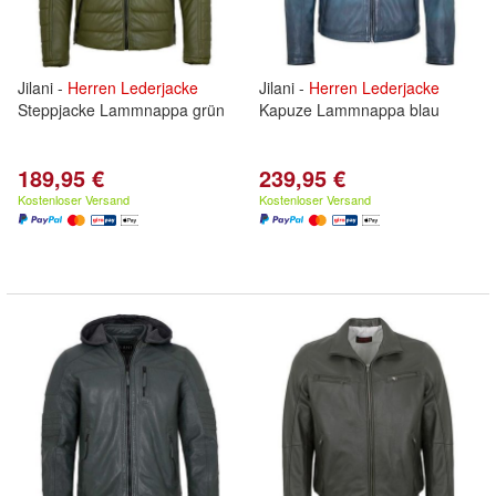
Jilani -
Herren
Lederjacke
Jilani -
Herren
Lederjacke
Steppjacke Lammnappa grün
Kapuze Lammnappa blau
189,95 €
239,95 €
Kostenloser Versand
Kostenloser Versand