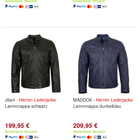
Kostenloser Versand
Kostenloser Versand
Jilani -
Herren
Lederjacke
MADDOX -
Herren
Lederjacke
Lammnappa schwarz
Lammnappa dunkelblau
199,95 €
209,95 €
Kostenloser Versand
Kostenloser Versand