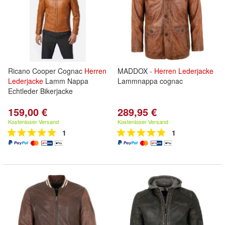
Ricano Cooper Cognac
Herren
MADDOX -
Herren
Lederjacke
Lederjacke
Lamm Nappa
Lammnappa cognac
Echtleder Bikerjacke
159,00 €
289,95 €
Kostenloser Versand
Kostenloser Versand
1
1