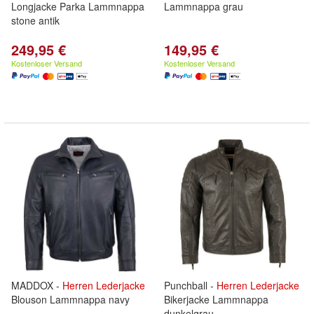
Longjacke Parka Lammnappa
Lammnappa grau
stone antik
249,95 €
149,95 €
Kostenloser Versand
Kostenloser Versand
MADDOX -
Herren
Lederjacke
Punchball -
Herren
Lederjacke
Blouson Lammnappa navy
Bikerjacke Lammnappa
dunkelgrau