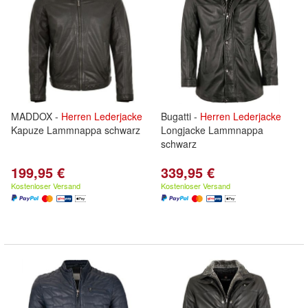
MADDOX -
Herren
Lederjacke
Bugatti -
Herren
Lederjacke
Kapuze Lammnappa schwarz
Longjacke Lammnappa
schwarz
199,95 €
339,95 €
Kostenloser Versand
Kostenloser Versand