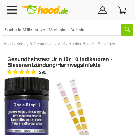
Hood
›
Beauty & Gesundheit
›
Medizinischer Bedarf
›
Sonstiges
Gesundheitstest Urin für 10 Indikatoren -
Blasenentzündung/Harnwegsinfekte
295