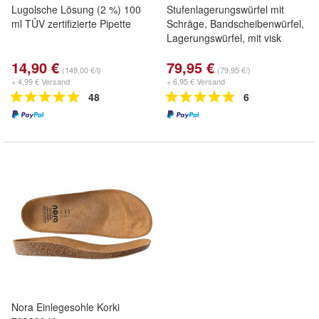
Lugolsche Lösung (2 %) 100
Stufenlagerungswürfel mit
ml TÜV zertifizierte Pipette
Schräge, Bandscheibenwürfel,
Lagerungswürfel, mit visk
14,90 €
79,95 €
(149,00 €/l)
(79,95 €/)
+ 4,99 € Versand
+ 6,95 € Versand
48
6
Nora Einlegesohle Korki