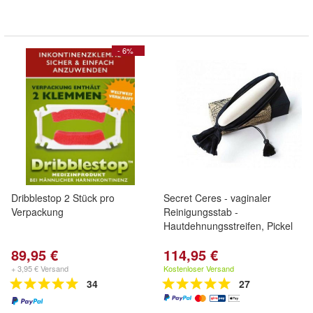
- 6%
Dribblestop 2 Stück pro
Secret Ceres - vaginaler
Verpackung
Reinigungsstab -
Hautdehnungsstreifen, Pickel
89,95 €
114,95 €
+ 3,95 € Versand
Kostenloser Versand
34
27