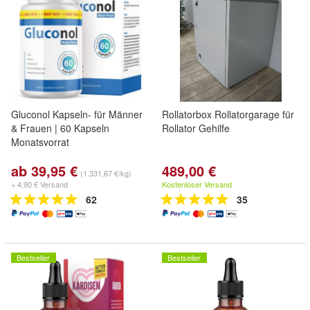
Gluconol Kapseln- für Männer
Rollatorbox Rollatorgarage für
& Frauen | 60 Kapseln
Rollator Gehilfe
Monatsvorrat
ab 39,95 €
489,00 €
(1.331,67 €/kg)
+ 4,90 € Versand
Kostenloser Versand
62
35
Bestseller
Bestseller