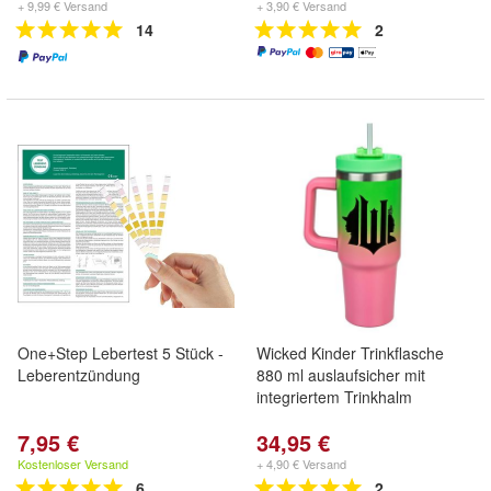
+ 9,99 € Versand
+ 3,90 € Versand
14
2
One+Step Lebertest 5 Stück -
Wicked Kinder Trinkflasche
Leberentzündung
880 ml auslaufsicher mit
integriertem Trinkhalm
7,95 €
34,95 €
Kostenloser Versand
+ 4,90 € Versand
6
2