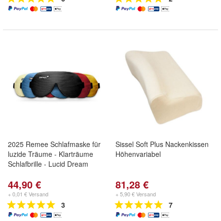
2025 Remee Schlafmaske für
Sissel Soft Plus Nackenkissen
luzide Träume - Klarträume
Höhenvariabel
Schlafbrille - Lucid Dream
44,90 €
81,28 €
+ 0,01 € Versand
+ 5,90 € Versand
3
7