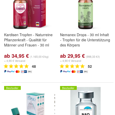
Kardisen Tropfen - Naturreine
Nemanex Drops - 30 ml Inhalt
Pflanzenkraft - Qualität für
- Tropfen für die Unterstützung
Männer und Frauen - 30 ml
des Körpers
ab 34,95 €
ab 29,95 €
(1.165,00 €/kg)
(998,33 €/l)
+ 4,90 € Versand
+ 4,90 € Versand
48
52
Bestseller
Bestseller