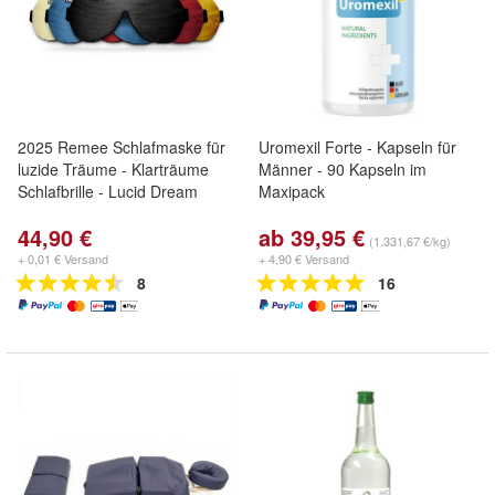
2025 Remee Schlafmaske für
Uromexil Forte - Kapseln für
luzide Träume - Klarträume
Männer - 90 Kapseln im
Schlafbrille - Lucid Dream
Maxipack
44,90 €
ab 39,95 €
(1.331,67 €/kg)
+ 0,01 € Versand
+ 4,90 € Versand
8
16