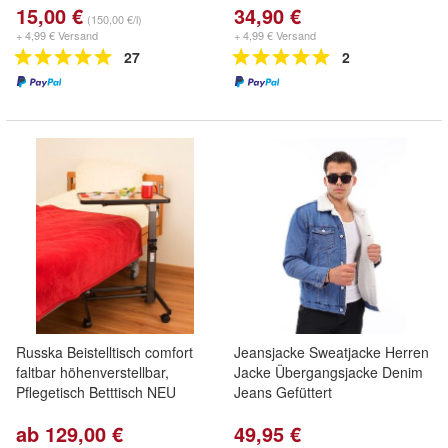
15,00 €
34,90 €
(150,00 €/l)
+ 4,99 € Versand
+ 4,99 € Versand
27
2
Russka Beistelltisch comfort
Jeansjacke Sweatjacke Herren
faltbar höhenverstellbar,
Jacke Übergangsjacke Denim
Pflegetisch Betttisch NEU
Jeans Gefüttert
ab 129,00 €
49,95 €