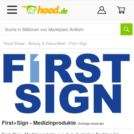
Hood Shops
›
Beauty & Gesundheit
›
First+Sign
First+Sign - Medizinprodukte
(
firstsign.hood.de
)