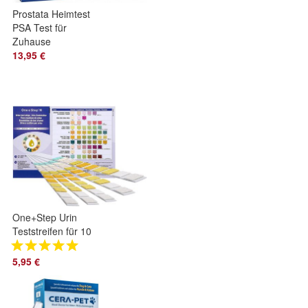
Prostata Heimtest
PSA Test für
Zuhause
Früherkennung von
13,95 €
Prostataerkrankungen
One+Step Urin
Teststreifen für 10
Indikatoren -
Gesundheit mit
5,95 €
Referenzkarte