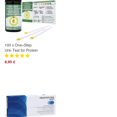
100 x One+Step
Urin Test für Protein
- Nachweis v.
Eiweiss im Urin
8,95 €