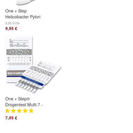
One + Step
Helicobacter Pylori
Test Antigen
9,95 €/Stk
9,95 €
Schnelltest (Stuhl)
Selbstest für
Zuhause
One + Step®
Drogentest Multi-7 -
Bestimmung von 7
Drogenarten mit
7,95 €
einem Test