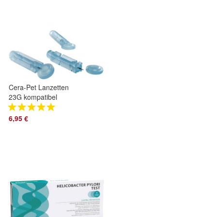
Cera-Pet Lanzetten
23G kompatibel
Blutzuckermessgerät
für Hunde und
6,95 €
Katzen, 100 Stück