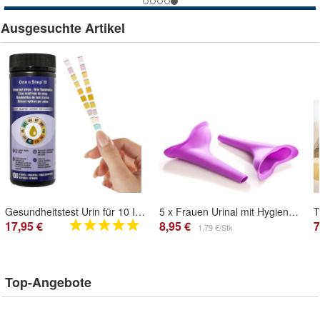
Ausgesuchte Artikel
Gesundheitstest Urin für 10 Indikatoren - Blasenentzündung/Harnwegsinfekte
5 x Frauen Urinal mit Hygienebeutel - Urinella
17,95 €
8,95 €
7
1,79 €/Stk
Top-Angebote