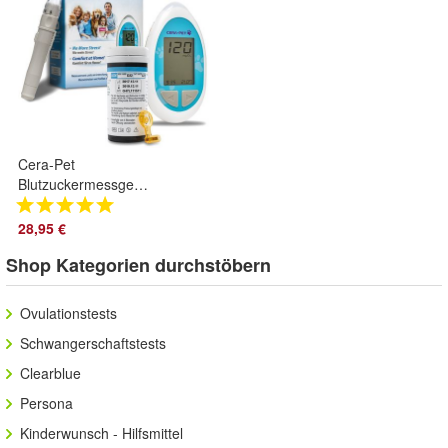
Cera-Pet
Blutzuckermessgerät
für Hunde und
Katzen - komplettes
28,95 €
Starterset
Shop Kategorien durchstöbern
Ovulationstests
Schwangerschaftstests
Clearblue
Persona
Kinderwunsch - Hilfsmittel