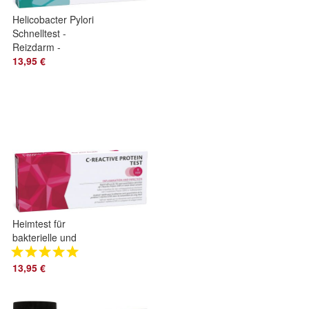
Helicobacter Pylori
Schnelltest -
Reizdarm -
Selbsttest
13,95 €
Heimtest für
bakterielle und
virale Entzündungen
1 Stück I C-reaktiver
13,95 €
Proteintest