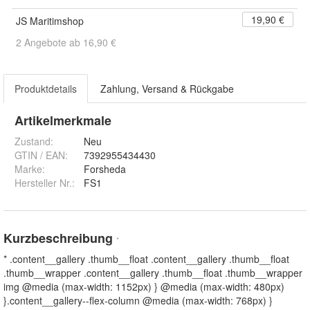
19,90 €
JS Maritimshop
2 Angebote ab 16,90 €
Produktdetails
Zahlung, Versand & Rückgabe
Artikelmerkmale
Zustand:
Neu
GTIN / EAN:
7392955434430
Marke:
Forsheda
Hersteller Nr.:
FS1
Kurzbeschreibung
*
* .content__gallery .thumb__float .content__gallery .thumb__float
.thumb__wrapper .content__gallery .thumb__float .thumb__wrapper
img @media (max-width: 1152px) } @media (max-width: 480px)
}.content__gallery--flex-column @media (max-width: 768px) }