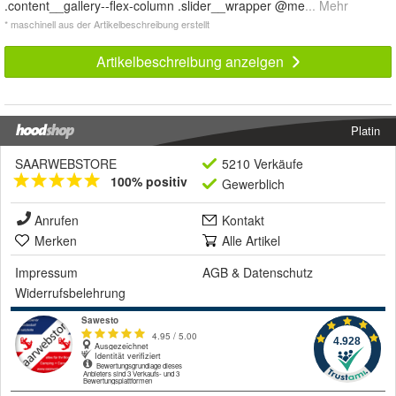
.content__gallery--flex-column .slider__wrapper @me
... Mehr
* maschinell aus der Artikelbeschreibung erstellt
Artikelbeschreibung anzeigen
Platin
SAARWEBSTORE
5210 Verkäufe
100% positiv
Gewerblich
Anrufen
Kontakt
Merken
Alle Artikel
Impressum
AGB
&
Datenschutz
Widerrufsbelehrung