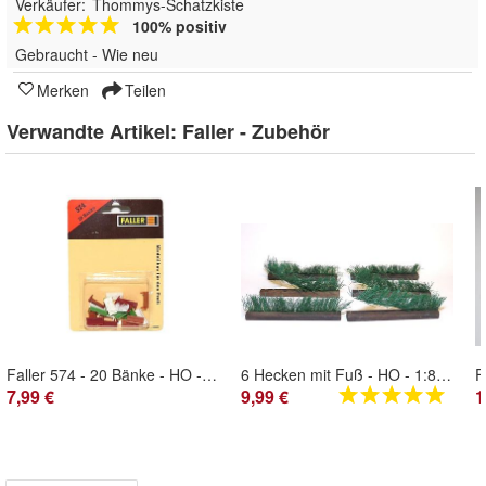
Verkäufer:
Thommys-Schatzkiste
100% positiv
Gebraucht - Wie neu
Merken
Teilen
Verwandte Artikel:
Faller - Zubehör
Faller 574 - 20 Bänke - HO - 1:87 - Originalverpackung
6 Hecken mit Fuß - HO - 1:87 - Nr.100
7,99 €
9,99 €
1