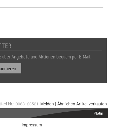
tikel Nr.:
0083126521
Melden
|
Ähnlichen
Artikel verkaufen
Platin
Impressum