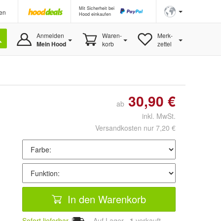
Mit Sicherheit bei
en
Hood einkaufen
Anmelden
Waren-
Merk-
Mein Hood
korb
zettel
30,90 €
ab
inkl. MwSt.
Versandkosten nur 7,20 €
In den Warenkorb
Sofort lieferbar
Auf Lager
1
 verkauft