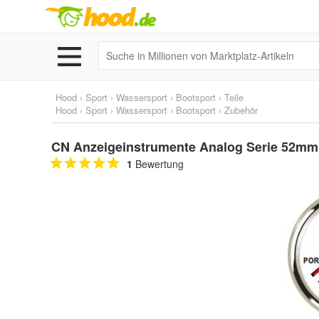
Hood
›
Sport
›
Wassersport
›
Bootsport
›
Teile
Hood
›
Sport
›
Wassersport
›
Bootsport
›
Zubehör
CN Anzeigeinstrumente Analog Serie 52mm 
1
Bewertung