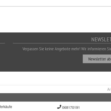
Ar
erkäufe
068170191