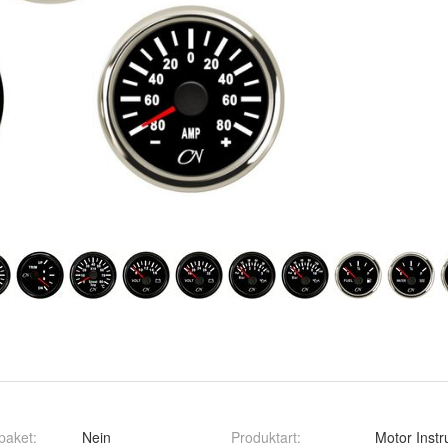
paket
:
Nein
Produktart
:
Motor Inst