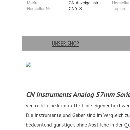
Marke:
CN Anzeigeinstrumente
Herstellu
Hersteller Nr.:
CN01S
-region
: