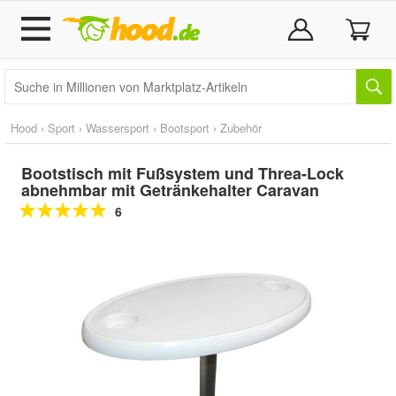
Hood
›
Sport
›
Wassersport
›
Bootsport
›
Zubehör
Bootstisch mit Fußsystem und Threa-Lock
abnehmbar mit Getränkehalter Caravan
6