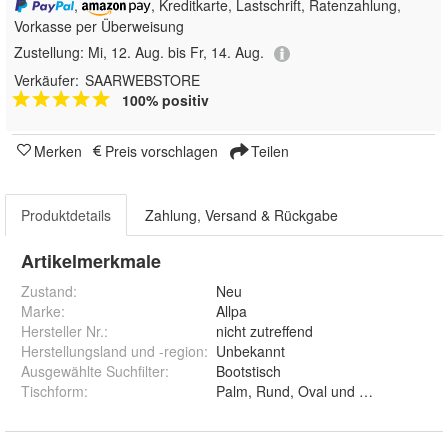
,
, Kreditkarte, Lastschrift, Ratenzahlung,
Vorkasse per Überweisung
Zustellung:
Mi, 12. Aug. bis Fr, 14. Aug.
Verkäufer:
SAARWEBSTORE
100% positiv
Merken
Preis vorschlagen
Teilen
Produktdetails
Zahlung, Versand & Rückgabe
Artikelmerkmale
Zustand:
Neu
Marke:
Allpa
Hersteller Nr.:
nicht zutreffend
Herstellungsland und -region
:
Unbekannt
Ausgewählte Suchfilter
:
Bootstisch
Tischform
:
Palm, Rund, Oval und Rechteckig