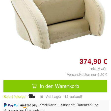
Doppelt antippen zum
vergrößern
374,90 €
inkl. MwSt.
Versandkosten nur 9,20 €
In den Warenkorb
Sofort lieferbar
10+
Auf Lager
12
 verkauft
,
, Kreditkarte, Lastschrift, Ratenzahlung,
Vorkasse per Überweisung