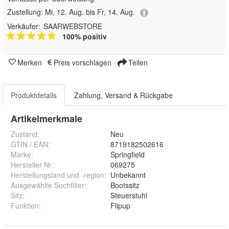
Zustellung:
Mi, 12. Aug. bis Fr, 14. Aug.
Verkäufer:
SAARWEBSTORE
100% positiv
Merken
Preis vorschlagen
Teilen
Produktdetails
Zahlung, Versand & Rückgabe
Artikelmerkmale
Zustand:
Neu
GTIN / EAN:
8719182502616
Marke:
Springfield
Hersteller Nr.:
069275
Herstellungsland und -region
:
Unbekannt
Ausgewählte Suchfilter
:
Bootssitz
Sitz
:
Steuerstuhl
Funktion
:
Flipup