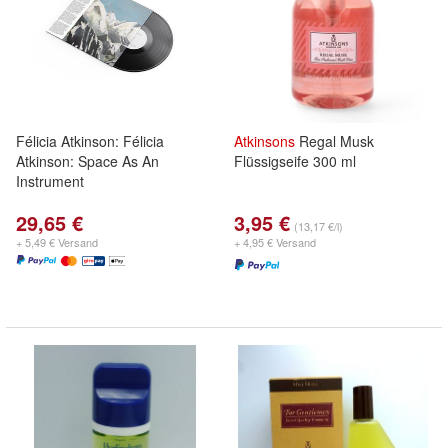
Félicia Atkinson: Félicia
Atkinsons
Regal Musk
Atkinson: Space As An
Flüssigseife 300 ml
Instrument
29,65 €
3,95 €
(13,17 €/l)
+ 5,49 € Versand
+ 4,95 € Versand