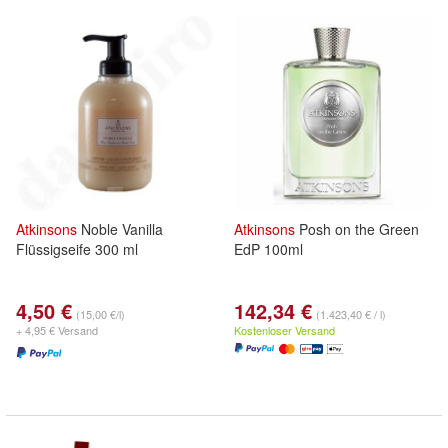
Atkinsons
Noble Vanilla
Atkinsons
Posh on the Green
Flüssigseife 300 ml
EdP 100ml
4,50 €
142,34 €
(15,00 €/l)
(1.423,40 € / l)
+ 4,95 € Versand
Kostenloser Versand