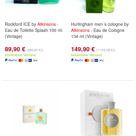
Rockford ICE by
Atkinsons
-
Hurlingham men´s cologne by
Eau de Toilette Splash 100 ml
Atkinsons
- Eau de Cologne
(Vintage)
134 ml (Vintage)
89,90 €
149,90 €
(899,00 €/l)
(1.153,08 €/l)
Kostenloser Versand
Kostenloser Versand