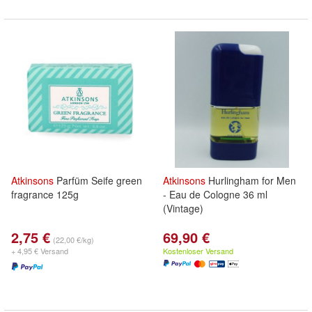
Atkinsons
Parfüm Seife green
Atkinsons
Hurlingham for Men
fragrance 125g
- Eau de Cologne 36 ml
(Vintage)
2,75 €
69,90 €
(22,00 €/kg)
+ 4,95 € Versand
Kostenloser Versand