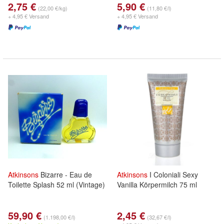
2,75 €
5,90 €
(22,00 €/kg)
(11,80 €/l)
+ 4,95 € Versand
+ 4,95 € Versand
Atkinsons
Bizarre - Eau de
Atkinsons
I Coloniali Sexy
Toilette Splash 52 ml (Vintage)
Vanilla Körpermilch 75 ml
59,90 €
2,45 €
(1.198,00 €/l)
(32,67 €/l)