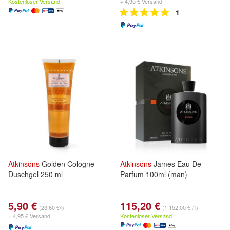
Kostenloser Versand
+ 4,95 € Versand
1
Atkinsons
Golden Cologne
Atkinsons
James Eau De
Duschgel 250 ml
Parfum 100ml (man)
5,90 €
115,20 €
(23,60 €/l)
(1.152,00 € / l)
+ 4,95 € Versand
Kostenloser Versand