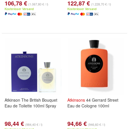
106,78 €
122,87 €
(1.067,80 € / l)
(1.228,70 € / l)
Kostenloser Versand
Kostenloser Versand
Atkinson The British Bouquet
Atkinsons
44 Gerrard Street
Eau de Toilette 100ml Spray
Eau de Cologne 100ml
98,44 €
94,66 €
(984,40 € / l)
(946,60 € / l)