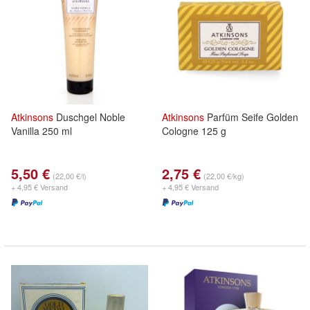
Atkinsons
Duschgel Noble
Atkinsons
Parfüm Seife Golden
Vanilla 250 ml
Cologne 125 g
5,50 €
2,75 €
(22,00 €/l)
(22,00 €/kg)
+ 4,95 € Versand
+ 4,95 € Versand