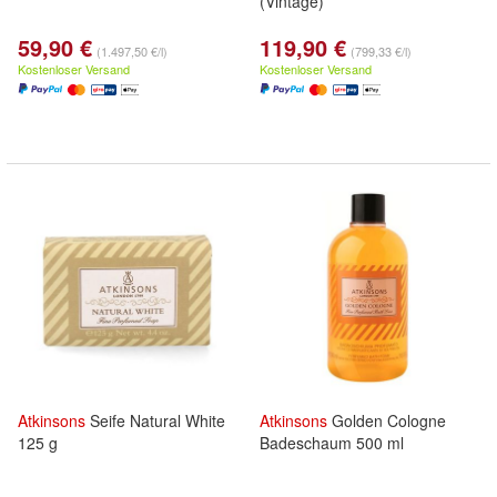
(Vintage)
59,90 €
119,90 €
(1.497,50 €/l)
(799,33 €/l)
Kostenloser Versand
Kostenloser Versand
Atkinsons
Seife Natural White
Atkinsons
Golden Cologne
125 g
Badeschaum 500 ml