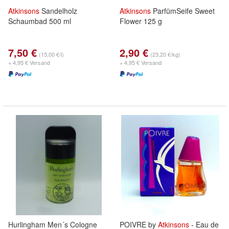
Atkinsons
Sandelholz
Atkinsons
ParfümSeife Sweet
Schaumbad 500 ml
Flower 125 g
7,50 €
2,90 €
(15,00 €/l)
(23,20 €/kg)
+ 4,95 € Versand
+ 4,95 € Versand
Hurlingham Men´s Cologne
POIVRE by
Atkinsons
- Eau de