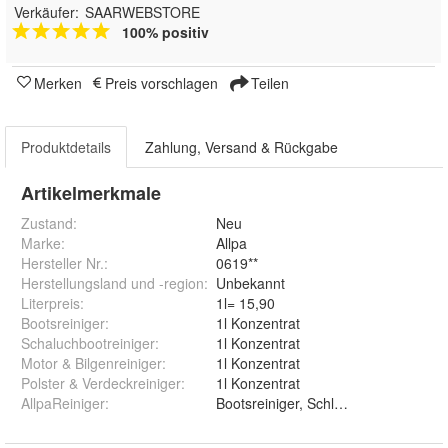
Verkäufer:
SAARWEBSTORE
100% positiv
Merken
Preis vorschlagen
Teilen
Produktdetails
Zahlung, Versand & Rückgabe
Artikelmerkmale
Zustand:
Neu
Marke:
Allpa
Hersteller Nr.:
0619**
Herstellungsland und -region
:
Unbekannt
Literpreis
:
1l= 15,90
Bootsreiniger
:
1l Konzentrat
Schaluchbootreiniger
:
1l Konzentrat
Motor & Bilgenreiniger
:
1l Konzentrat
Polster & Verdeckreiniger
:
1l Konzentrat
AllpaReiniger
: