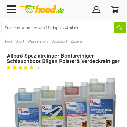
Hood
›
Sport
›
Wassersport
›
Bootsport
›
Zubehör
Allpa® Spezialreinger Bootsreiniger
Schlauchboot Bilgen Polster& Verdeckreiniger
1
Doppelt antippen zum