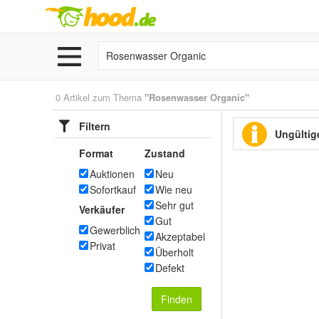
0 Artikel zum Thema
"Rosenwasser Organic"
Filtern
Ungültige
Format
Zustand
Auktionen
Neu
Sofortkauf
Wie neu
Sehr gut
Verkäufer
Gut
Gewerblich
Akzeptabel
Privat
Überholt
Defekt
Finden