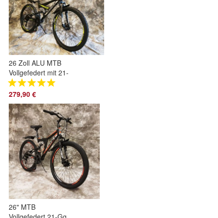
26 Zoll ALU MTB
Vollgefedert mit 21-
Gang Shimano -
Scheibenbremsen
279,90 €
Neu 2660 Gelb
26" MTB
Vollgefedert 21-Gg