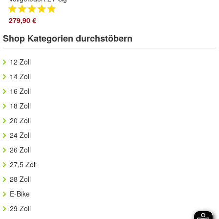
Shimano &
Scheibenbremsen &
279,90 €
Schutzbleche 2638-
Shop Kategorien durchstöbern
SCHW.-ORANGE
12 Zoll
14 Zoll
16 Zoll
18 Zoll
20 Zoll
24 Zoll
26 Zoll
27,5 Zoll
28 Zoll
E-Bike
29 Zoll