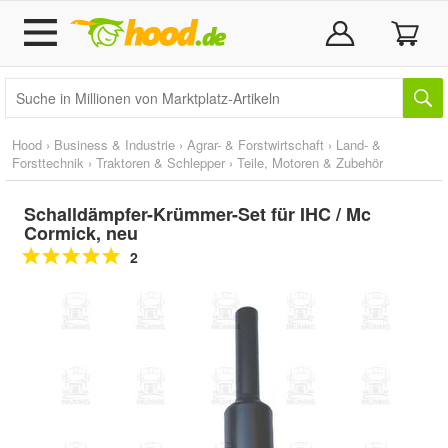
Hood
›
Business & Industrie
›
Agrar- & Forstwirtschaft
›
Land- &
Forsttechnik
›
Traktoren & Schlepper
›
Teile, Motoren & Zubehör
Schalldämpfer-Krümmer-Set für IHC / Mc
Cormick, neu
2