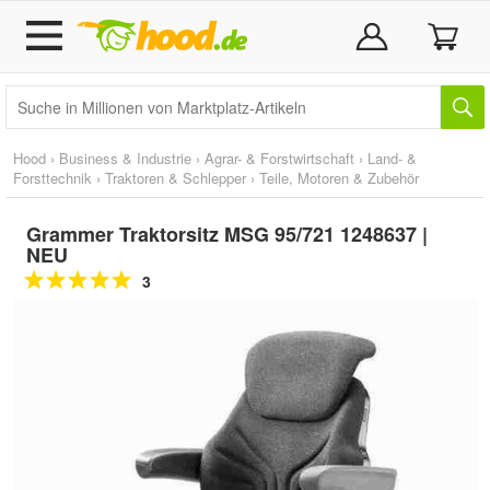
Hood
›
Business & Industrie
›
Agrar- & Forstwirtschaft
›
Land- &
Forsttechnik
›
Traktoren & Schlepper
›
Teile, Motoren & Zubehör
Grammer Traktorsitz MSG 95/721 1248637 |
NEU
3