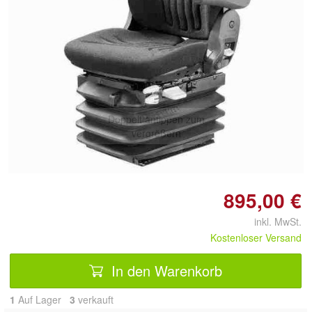
Doppelt antippen zum
vergrößern
895,00 €
inkl. MwSt.
Kostenloser Versand
In den Warenkorb
1
Auf Lager
3
 verkauft