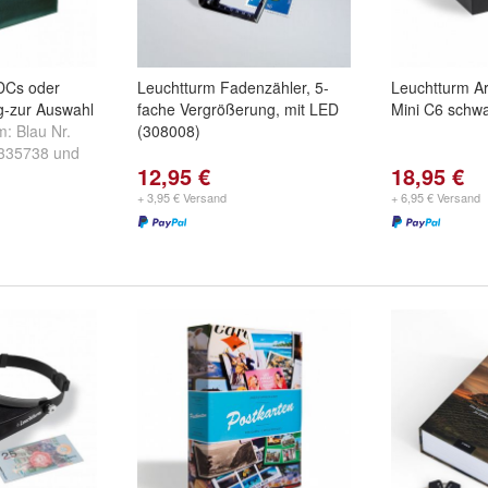
DCs oder
Leuchtturm Fadenzähler, 5-
Leuchtturm A
ng-zur Auswahl
fache Vergrößerung, mit LED
Mini C6 schw
um:
Blau Nr.
(308008)
 335738
und
12,95 €
18,95 €
+ 3,95 € Versand
+ 6,95 € Versand