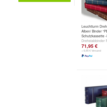
Leuchtturm Dreh
Alben/ Binder “P
Schutzkassette 
Drehstabbinder P
71,95 €
schwarz Nr. 313
303418
,
Blau Nr
+ 6,95 € Versand
weitere ...