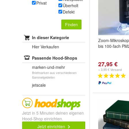
Privat
Überholt
Defekt
Finden
In dieser Kategorie
Zoom-Mikroskop
bis 100-fach PM
Hier Verkaufen
Passende Hood-Shops
27,95 €
marken-und-mehr
+ 3,95 € Versand
Briefmarken aus verschiedenen
Sammelgebieten
jetscale
Jetzt in 5 Minuten deinen eigenen
Hood-Shop einrichten.
Jetzt einrichten