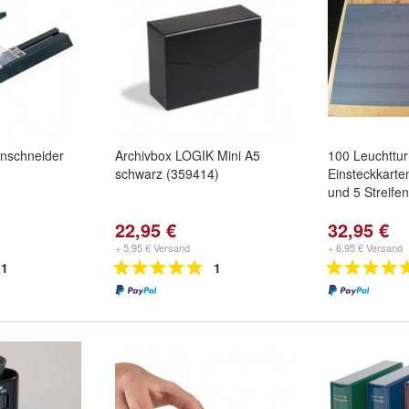
enschneider
Archivbox LOGIK Mini A5
100 Leuchttu
schwarz (359414)
Einsteckkarte
und 5 Streifen
22,95 €
32,95 €
+ 5,95 € Versand
+ 6,95 € Versand
1
1