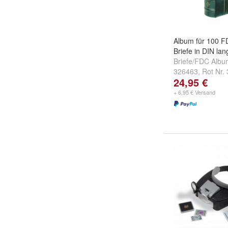
Album für 100 F
Briefe in DIN la
Briefe/FDC Alb
326463
,
Rot Nr.
24,95 €
Grün Nr. 321219
+ 6,95 € Versand