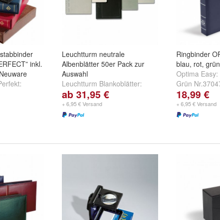
stabbinder
Leuchtturm neutrale
Ringbinder 
ERFECT” inkl.
Albenblätter 50er Pack zur
blau, rot, grü
-Neuware
Auswahl
Optima Easy:
erfekt:
Leuchtturm Blankoblätter:
Grün Nr.3704
ab 31,95 €
18,99 €
087
,
Braun Nr.
334112 mit schwarzer
Nr.355226
. 333394
und
Randlinie
,
zartgraues Netz,
+ 6,95 € Versand
+ 6,95 € Versand
grauer Rand 304004
und
+