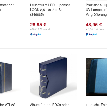
mständer
Leuchtturm LED Lupenset
Präzisions-Lu
)
LOOK 2,5-10x 3er Set
UV-Lampe, 10
(346665)
Vergrößerung
28,95 €
48,95 €
+ 3,50 € Versand
+ 3,95 € Versand
der ATLAS
Album für 200 FDCs oder
1 Leucht. Falz