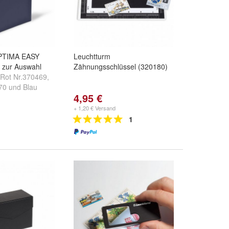
OPTIMA EASY
Leuchtturm
n zur Auswahl
Zähnungsschlüssel (320180)
Rot Nr.370469
,
70
und
Blau
4,95 €
+ 1,20 € Versand
1