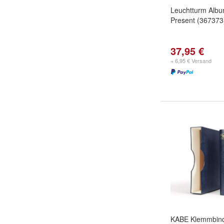
Leuchtturm Albu
Present (367373
37,95 €
+ 6,95 € Versand
KABE Klemmbin