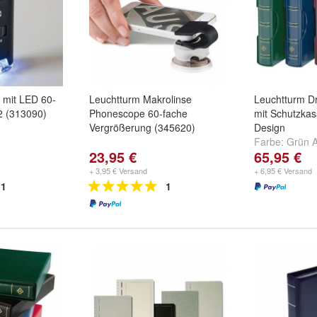
 mit LED 60-
Leuchtturm Makrolinse
Leuchtturm D
2 (313090)
Phonescope 60-fache
mit Schutzkas
Vergrößerung (345620)
Design
Farbe:
Grün A
23,95 €
65,95 €
Blau ArtNr. 3
ArtNr. 325489
+ 3,95 € Versand
+ 6,95 € Versand
1
1