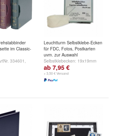
rehstabbinder
Leuchtturm Selbstklebe-Ecken
sette im Classic-
für FDC, Fotos, Postkarten
uvm. zur Auswahl
rtNr. 334601
,
Selbstklebecken:
19x19mm
ab 7,95 €
33520
,
Schwarz
250 Stuck
und
32x32mm 250
und
weitere ...
Stück
+ 3,50 € Versand