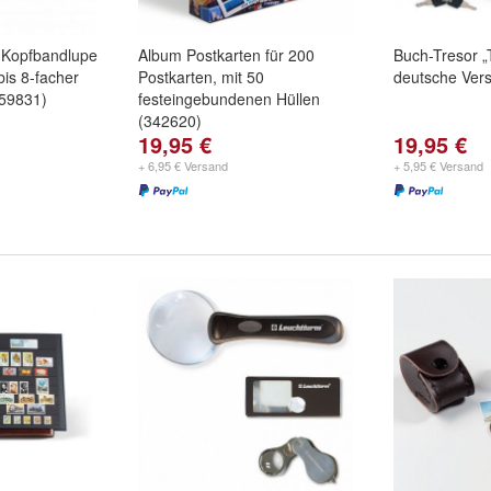
-Kopfbandlupe
Album Postkarten für 200
Buch-Tresor „
is 8-facher
Postkarten, mit 50
deutsche Vers
359831)
festeingebundenen Hüllen
(342620)
19,95 €
19,95 €
+ 6,95 € Versand
+ 5,95 € Versand