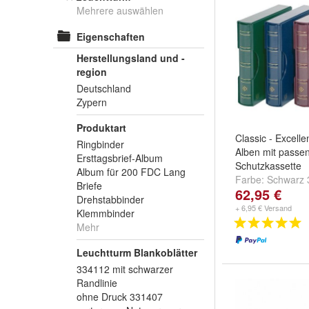
Mehrere auswählen
Eigenschaften
Herstellungsland und -
region
Deutschland
Zypern
Produktart
Classic - Excelle
Ringbinder
Alben mit passe
Ersttagsbrief-Album
Schutzkassette
Album für 200 FDC Lang
Farbe:
Schwarz 
Briefe
62,95 €
300726
,
Rot 30
Drehstabbinder
weitere ...
+ 6,95 € Versand
Klemmbinder
Mehr
Leuchtturm Blankoblätter
334112 mit schwarzer
Randlinie
ohne Druck 331407