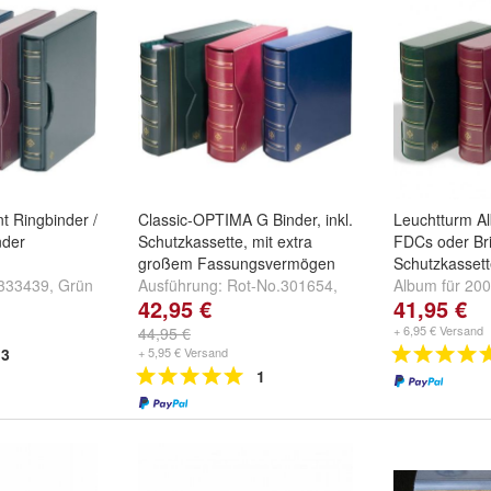
nt Ringbinder /
Classic-OPTIMA G Binder, inkl.
Leuchtturm A
nder
Schutzkassette, mit extra
FDCs oder Brie
großem Fassungsvermögen
Schutzkassett
333439
,
Grün
Ausführung:
Rot-No.301654
,
Album für 200
42,95 €
41,95 €
2402
und
Grün-No.311417
und
Blau-
Blau Nr. 3331
No.322659
319991
und
G
+ 6,95 € Versand
44,95 €
3
+ 5,95 € Versand
1