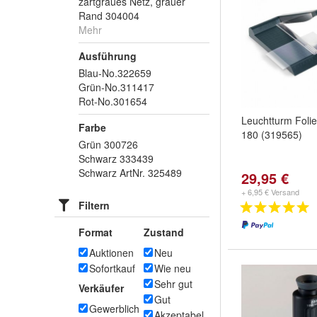
zartgraues Netz, grauer
Rand 304004
Mehr
Ausführung
Blau-No.322659
Grün-No.311417
Rot-No.301654
Leuchtturm Foli
Farbe
180 (319565)
Grün 300726
Schwarz 333439
Schwarz ArtNr. 325489
29,95 €
+ 6,95 € Versand
Filtern
Format
Zustand
Auktionen
Neu
Sofortkauf
Wie neu
Sehr gut
Verkäufer
Gut
Gewerblich
Akzeptabel