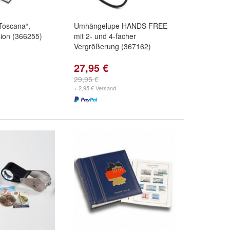
Toscana“,
Umhängelupe HANDS FREE
ion (366255)
mit 2- und 4-facher
Vergrößerung (367162)
27,95 €
29,95 €
+ 2,95 € Versand