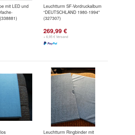
pe mit LED und
Leuchtturm SF-Vordruckalbum
fache-
“DEUTSCHLAND 1980-1994"
(338881)
(327307)
269,99 €
+ 6,95 € Versand
los
Leuchtturm Ringbinder mit