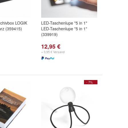
rchivbox LOGIK
LED-Taschenlupe "5 in 1"
arz (359415)
LED-Taschenlupe "5 in 1"
(339919)
12,95 €
+ 3,95 € Versand
- 7%