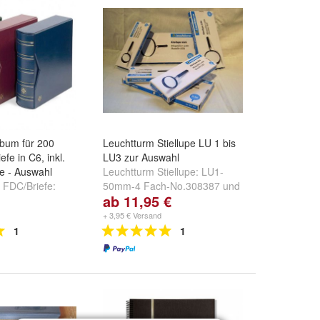
lbum für 200
Leuchtturm Stiellupe LU 1 bis
fe in C6, inkl.
LU3 zur Auswahl
e - Auswahl
Leuchtturm Stiellupe:
LU1-
 FDC/Briefe:
50mm-4 Fach-No.308387
und
ab 11,95 €
12
,
Rot Nr.
LU 2-75mm-3 Fach-
rün Nr. 315375
No.337993
+ 3,95 € Versand
1
1