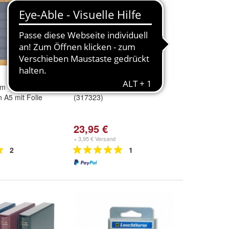
rm
Trockenbuch Premium
n A5 mit Folie
(317323)
23,95 €
+ 3,95 € Versand
2
1