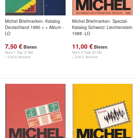
Michel Briefmarken- Katalog
Michel Briefmarken- Spezial-
Deutschland 1980 + + Album -
Katalog Schweiz/ Liechtenstein
LO
1988 -LO
7,50 €
11,00 €
Bieten
Bieten
Noch
1 Tag 12 Std.
Noch
2 Tage 22 Std.
+ 3,00 € Versand
+ 3,00 € Versand