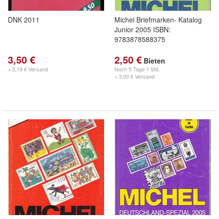
DNK 2011
Michel Briefmarken- Katalog
Junior 2005 ISBN:
9783878588375
3,50 €
2,50 €
Bieten
+ 5,19 € Versand
Noch
5 Tage 1 Std.
+ 3,00 € Versand