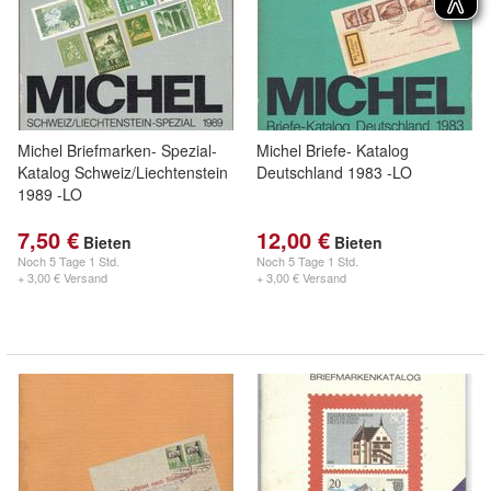
Michel Briefmarken- Spezial-
Michel Briefe- Katalog
Katalog Schweiz/Liechtenstein
Deutschland 1983 -LO
1989 -LO
7,50 €
12,00 €
Bieten
Bieten
Noch
5 Tage 1 Std.
Noch
5 Tage 1 Std.
+ 3,00 € Versand
+ 3,00 € Versand