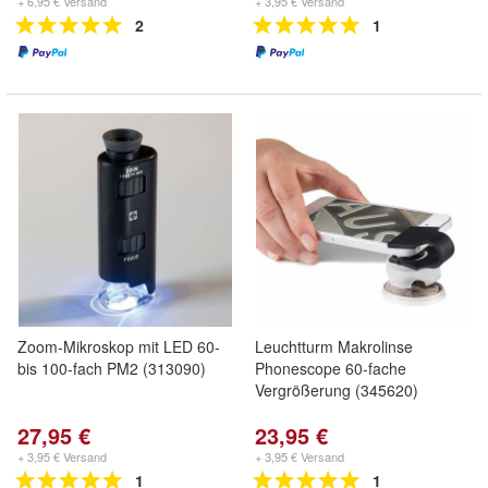
+ 6,95 € Versand
+ 3,95 € Versand
2
1
Zoom-Mikroskop mit LED 60-
Leuchtturm Makrolinse
bis 100-fach PM2 (313090)
Phonescope 60-fache
Vergrößerung (345620)
27,95 €
23,95 €
+ 3,95 € Versand
+ 3,95 € Versand
1
1