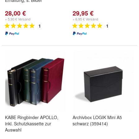
Erhaltung, s. Bilder
28,00 €
29,95 €
+ 5,90 € Versand
+ 6,95 € Versand
1
1
KABE Ringbinder APOLLO,
Archivbox LOGIK Mini A5
inkl. Schutzkassette zur
schwarz (359414)
Auswahl