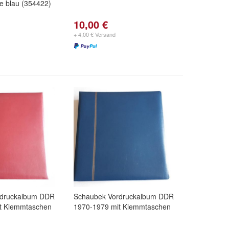
e blau (354422)
10,00 €
+ 4,00 € Versand
rdruckalbum DDR
Schaubek Vordruckalbum DDR
t Klemmtaschen
1970-1979 mit Klemmtaschen