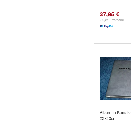
37,95 €
+ 6,95 € Versand
Album in Kunstl
23x30cm