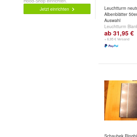
Hood-Shop einrichten.
Leuchtturm neut
Jetzt einrichten
Albenblätter 50e
Auswahl
Leuchtturm Blank
ab 31,95 €
334112 mit schw
Randlinie
,
zartgr
+ 6,95 € Versand
grauer Rand 30
Schaubek Ringb