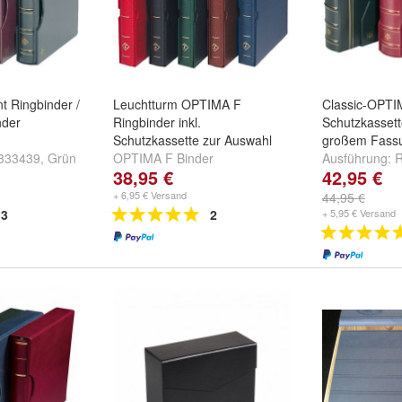
nt Ringbinder /
Leuchtturm OPTIMA F
Classic-OPTIM
nder
Ringbinder inkl.
Schutzkassett
Schutzkassette zur Auswahl
großem Fass
333439
,
Grün
OPTIMA F Binder
Ausführung:
R
38,95 €
42,95 €
2402
und
Schutzkassette:
Blau-
Grün-No.311
No.302912
,
Grün-No.312210
,
No.322659
+ 6,95 € Versand
44,95 €
Braun-No.308157
und
weitere
3
2
+ 5,95 € Versand
...