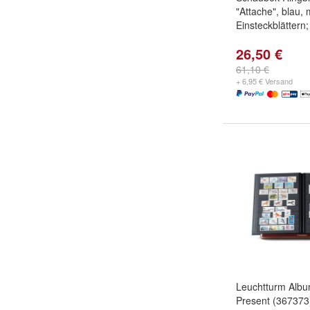
"Attache", blau, 
Einsteckblättern;
26,50 €
61,10 €
+ 6,95 € Versand
Leuchtturm Albu
Present (367373