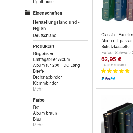
Lighthouse
Eigenschaften
Herstellungsland und -
region
Classic - Excelle
Deutschland
Alben mit passe
Produktart
Schutzkassette
Farbe:
Schwarz 
Ringbinder
62,95 €
300726
,
Rot 30
Ersttagsbrief-Album
weitere ...
Album für 200 FDC Lang
+ 6,95 € Versand
Briefe
Drehstabbinder
Klemmbinder
Mehr
Farbe
Rot
Album braun
Blau
Mehr