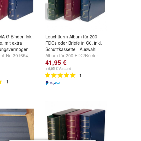
A G Binder, inkl.
Leuchtturm Album für 200
e, mit extra
FDCs oder Briefe in C6, inkl.
ungsvermögen
Schutzkassette - Auswahl
ot-No.301654
,
Album für 200 FDC/Briefe:
41,95 €
417
und
Blau-
Blau Nr. 333112
,
Rot Nr.
319991
und
Grün Nr. 315375
+ 6,95 € Versand
1
1