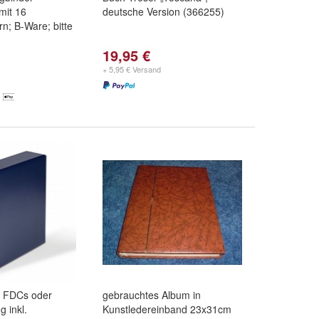
 mit 16
deutsche Version (366255)
rn; B-Ware; bitte
19,95 €
+ 5,95 € Versand
0 FDCs oder
gebrauchtes Album in
g inkl.
Kunstledereinband 23x31cm