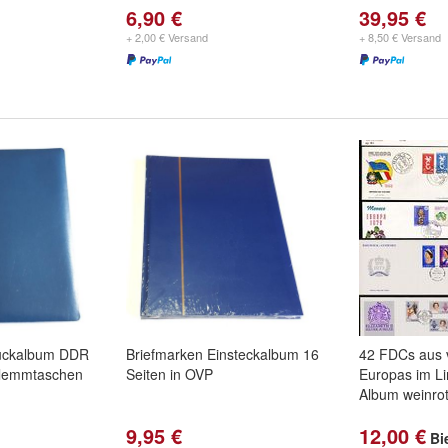
6,90 €
39,95 €
+ 2,00 € Versand
+ 8,50 € Versand
uckalbum DDR
Briefmarken Einsteckalbum 16
42 FDCs aus 
Klemmtaschen
Seiten in OVP
Europas im L
Album weinrot
9,95 €
12,00 €
Bi