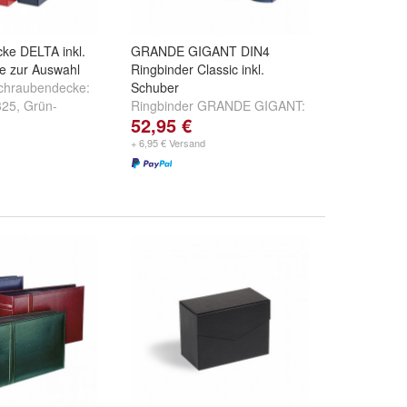
ke DELTA inkl.
GRANDE GIGANT DIN4
e zur Auswahl
Ringbinder Classic inkl.
chraubendecke:
Schuber
325
,
Grün-
Ringbinder GRANDE GIGANT:
52,95 €
nd
Rot-
Schwarz-No.306703
,
Rot-
No.318152
,
Grün-No.337958
+ 6,95 € Versand
und
weitere ...