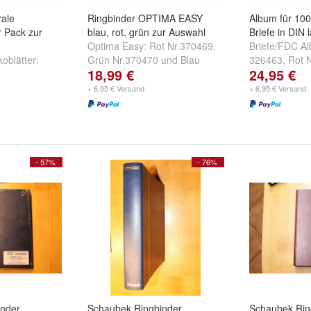
rale
Ringbinder OPTIMA EASY
Album für 10
r Pack zur
blau, rot, grün zur Auswahl
Briefe in DIN
Optima Easy:
Rot Nr.370469
,
Briefe/FDC A
oblätter:
Grün Nr.370470
und
Blau
326463
,
Rot 
18,99 €
24,95 €
arzer
Nr.355226
Grün Nr. 321
aues Netz,
+ 6,95 € Versand
+ 6,95 € Versand
4004
und
+
- 57%
- 76%
inder
Schaubek Ringbinder
Schaubek Rin