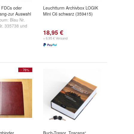
0 FDCs oder
Leuchtturm Archivbox LOGIK
 lang-zur Auswahl
Mini C6 schwarz (359415)
lbum:
Blau Nr.
Nr. 335738
und
18,95 €
219
+ 6,95 € Versand
- 76%
gbinder
Buch-Tresor „Toscana“,