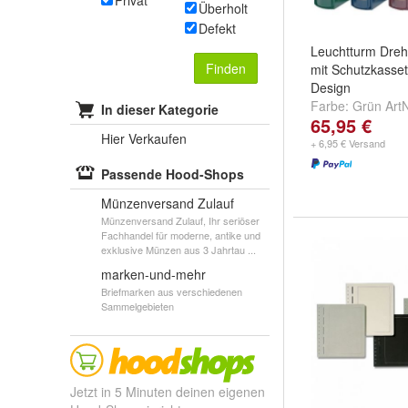
Privat
Überholt
Defekt
Leuchtturm Dreh
Finden
mit Schutzkasset
Design
Farbe:
Grün Art
In dieser Kategorie
65,95 €
Blau ArtNr. 3335
Hier Verkaufen
ArtNr. 325489
u
+ 6,95 € Versand
Passende Hood-Shops
Münzenversand Zulauf
Münzenversand Zulauf, Ihr seriöser
Fachhandel für moderne, antike und
exklusive Münzen aus 3 Jahrtau ...
marken-und-mehr
Briefmarken aus verschiedenen
Sammelgebieten
Jetzt in 5 Minuten deinen eigenen