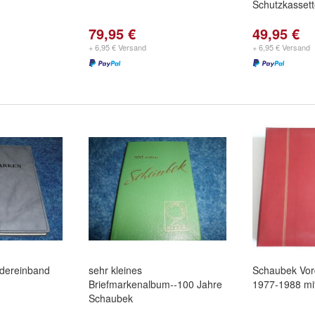
Schutzkassett
79,95 €
49,95 €
+ 6,95 € Versand
+ 6,95 € Versand
edereinband
sehr kleines
Schaubek Vo
Briefmarkenalbum--100 Jahre
1977-1988 mi
Schaubek