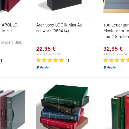
r APOLLO,
Archivbox LOGIK Mini A5
100 Leuchttu
tte zur
schwarz (359414)
Einsteckkarte
und 5 Streifen
gbinder:
Blau
22,95 €
32,95 €
 Nr.326305
,
nd
weitere ...
+ 5,95 € Versand
+ 6,95 € Versand
1
1