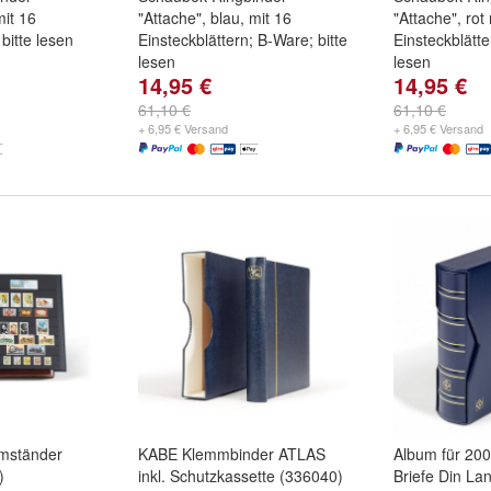
mit 16
"Attache", blau, mit 16
"Attache", rot
 bitte lesen
Einsteckblättern; B-Ware; bitte
Einsteckblätte
lesen
lesen
14,95 €
14,95 €
61,10 €
61,10 €
+ 6,95 € Versand
+ 6,95 € Versand
mständer
KABE Klemmbinder ATLAS
Album für 20
)
inkl. Schutzkassette (336040)
Briefe Din Lan