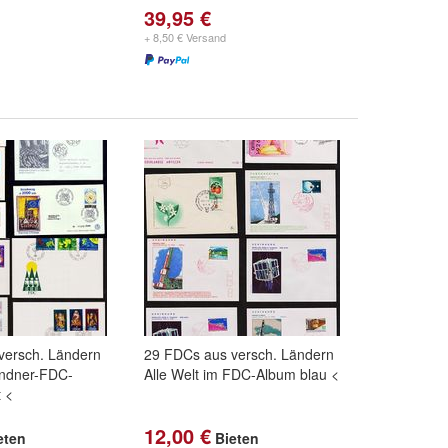
39,95 €
+ 8,50 € Versand
versch. Ländern
29 FDCs aus versch. Ländern
indner-FDC-
Alle Welt im FDC-Album blau <
 <
12,00 €
eten
Bieten