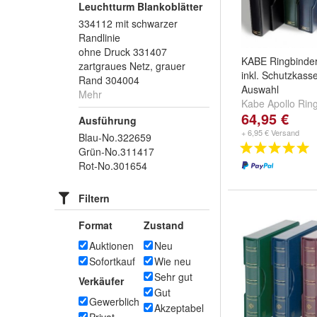
Leuchtturm Blankoblätter
334112 mit schwarzer
Randlinie
ohne Druck 331407
KABE Ringbinde
zartgraues Netz, grauer
inkl. Schutzkasse
Rand 304004
Auswahl
Mehr
Kabe Apollo Rin
64,95 €
Nr.316864
,
Grün
Ausführung
Rot Nr.321222
u
+ 6,95 € Versand
Blau-No.322659
Grün-No.311417
Rot-No.301654
Filtern
Format
Zustand
Auktionen
Neu
Sofortkauf
Wie neu
Sehr gut
Verkäufer
Gut
Gewerblich
Akzeptabel