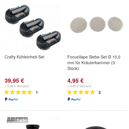
Crafty Kühleinheit-Set
FocusVape Siebe-Set Ø 10,0
mm für Kräuterkammer (3
Stück)
39,95 €
4,95 €
+ 5,95 € Versand
+ 5,95 € Versand
1
2