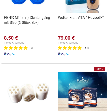
FENiX Mini ( + ) Dichtungsing
Wolkenkraft ViTA * Holzoptik*
mit Sieb (3 Stück Box)
8,50 €
79,00 €
+ 5,95 € Versand
+ 5,95 € Versand
9
10
- 31%