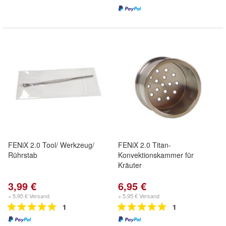
FENiX 2.0 Tool/ Werkzeug/
FENiX 2.0 Titan-
Rührstab
Konvektionskammer für
Kräuter
3,99 €
6,95 €
+ 5,95 € Versand
+ 5,95 € Versand
1
1