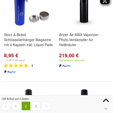
Storz & Bickel
Arizer Air MAX Vaporizer -
Schlüsselanhänger Magazine
Phyto-Verdampfer für
mit 4 Kapseln inkl. Liquid Pads
Heilkräuter
8,95 €
219,00 €
+ 5,95 € Versand
Kostenloser Versand
1
139 Artikel auf 3 Seiten
1
2
3