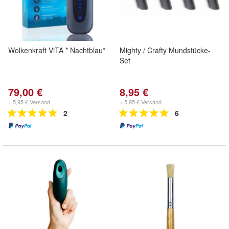
Wolkenkraft ViTA * Nachtblau*
Mighty / Crafty Mundstücke-
Set
79,00 €
8,95 €
+ 5,95 € Versand
+ 5,95 € Versand
2
6