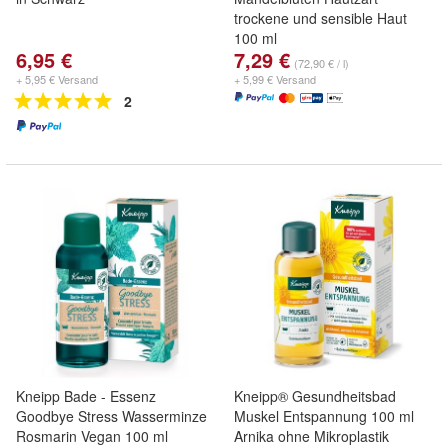
trockene und sensible Haut
100 ml
6,95 €
7,29 €
(72,90 € / l)
+ 5,95 € Versand
+ 5,99 € Versand
2
Kneipp Bade - Essenz
Kneipp® Gesundheitsbad
Goodbye Stress Wasserminze
Muskel Entspannung 100 ml
Rosmarin Vegan 100 ml
Arnika ohne Mikroplastik