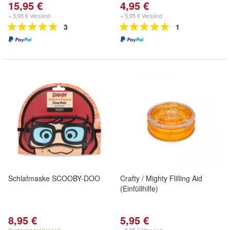
15,95 €
4,95 €
+ 5,95 € Versand
+ 5,95 € Versand
3
1
Schlafmaske SCOOBY-DOO
Crafty / Mighty Flilling Aid
(Einfüllhilfe)
8,95 €
5,95 €