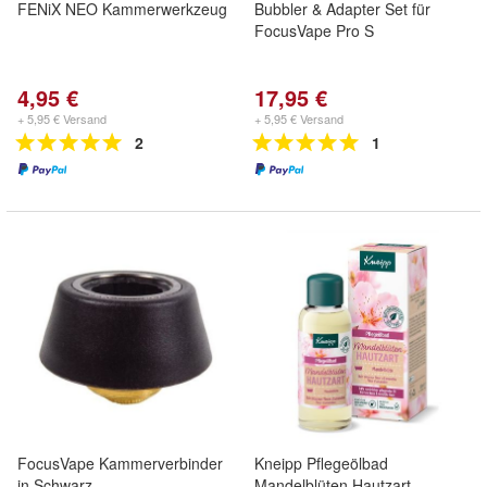
FENiX NEO Kammerwerkzeug
Bubbler & Adapter Set für
FocusVape Pro S
4,95 €
17,95 €
+ 5,95 € Versand
+ 5,95 € Versand
2
1
FocusVape Kammerverbinder
Kneipp Pflegeölbad
in Schwarz
Mandelblüten Hautzart