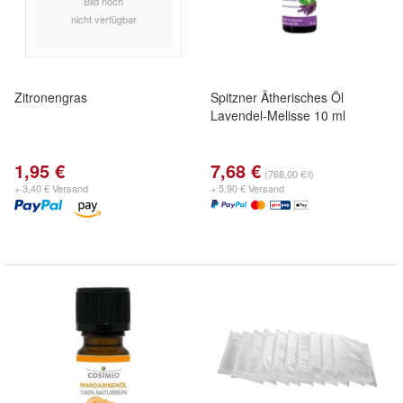
Bild noch
nicht verfügbar
Zitronengras
Spitzner Ätherisches Öl
Lavendel-Melisse 10 ml
1,95 €
7,68 €
(768,00 €/l)
+ 3,40 € Versand
+ 5,90 € Versand