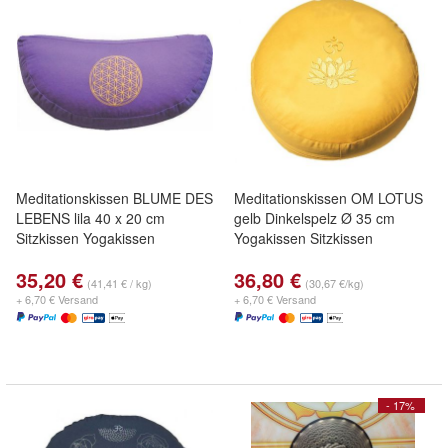
Meditationskissen BLUME DES
Meditationskissen OM LOTUS
LEBENS lila 40 x 20 cm
gelb Dinkelspelz Ø 35 cm
Sitzkissen Yogakissen
Yogakissen Sitzkissen
35,20 €
36,80 €
(41,41 € / kg)
(30,67 €/kg)
+ 6,70 € Versand
+ 6,70 € Versand
- 17%