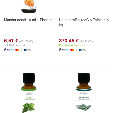
Mandarinenöl 10 ml 1 Flasche
Handparaffin 48°C 5 Tafeln a 5
kg
6,51 €
370,45 €
(651,00 €/l)
(14,82 €/kg)
+ 5,90 € Versand
Kostenloser Versand