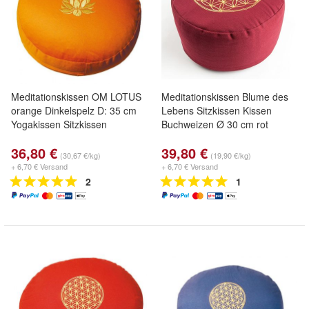
Meditationskissen OM LOTUS
Meditationskissen Blume des
orange Dinkelspelz D: 35 cm
Lebens Sitzkissen Kissen
Yogakissen Sitzkissen
Buchweizen Ø 30 cm rot
36,80 €
39,80 €
(30,67 €/kg)
(19,90 €/kg)
+ 6,70 € Versand
+ 6,70 € Versand
2
1