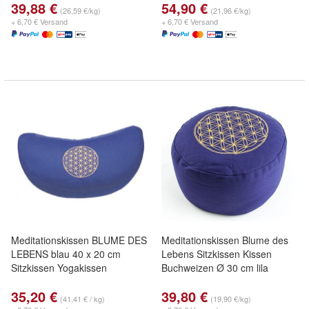
39,88 €
54,90 €
(26,59 €/kg)
(21,96 €/kg)
+ 6,70 € Versand
+ 6,70 € Versand
Meditationskissen BLUME DES
Meditationskissen Blume des
LEBENS blau 40 x 20 cm
Lebens Sitzkissen Kissen
Sitzkissen Yogakissen
Buchweizen Ø 30 cm lila
35,20 €
39,80 €
(41,41 € / kg)
(19,90 €/kg)