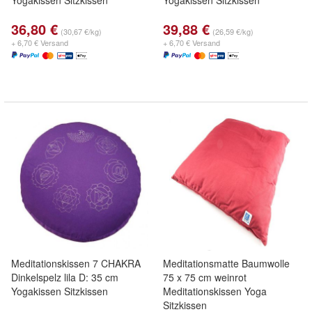
Yogakissen Sitzkissen
Yogakissen Sitzkissen
36,80 €
39,88 €
(30,67 €/kg)
(26,59 €/kg)
+ 6,70 € Versand
+ 6,70 € Versand
Meditationskissen 7 CHAKRA
Meditationsmatte Baumwolle
Dinkelspelz lila D: 35 cm
75 x 75 cm weinrot
Yogakissen Sitzkissen
Meditationskissen Yoga
Sitzkissen