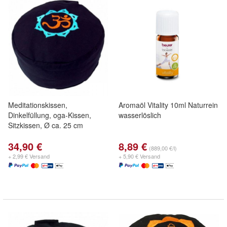
Meditationskissen,
Aromaöl Vitality 10ml Naturrein
Dinkelfüllung, oga-Kissen,
wasserlöslich
Sitzkissen, Ø ca. 25 cm
34,90 €
8,89 €
(889,00 €/l)
+ 2,99 € Versand
+ 5,90 € Versand