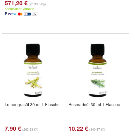
571,20 €
(25,39 €/kg)
Kostenloser Versand
Lemongrasöl 30 ml 1 Flasche
Rosmarinöl 30 ml 1 Flasche
7,90 €
10,22 €
(263,33 €/l)
(340,67 €/l)