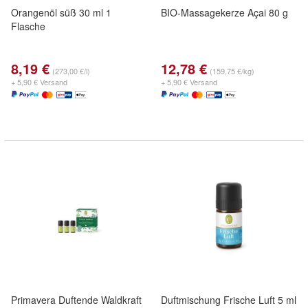
Orangenöl süß 30 ml 1
BIO-Massagekerze Açai 80 g
Flasche
8,19 €
12,78 €
(273,00 €/l)
(159,75 €/kg)
+ 5,90 € Versand
+ 5,90 € Versand
Primavera Duftende Waldkraft
Duftmischung Frische Luft 5 ml