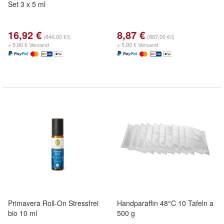
Set 3 x 5 ml
16,92 €
8,87 €
(846,00 €/l)
(887,00 €/l)
+ 5,90 € Versand
+ 5,90 € Versand
Primavera Roll-On Stressfrei
Handparaffin 48°C 10 Tafeln a
bio 10 ml
500 g