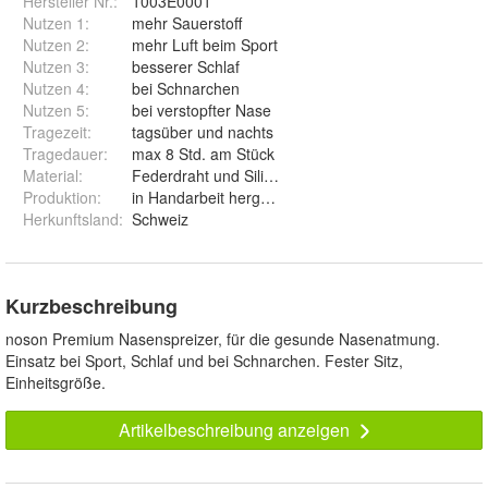
Hersteller Nr.:
1003E0001
Nutzen 1
:
mehr Sauerstoff
Nutzen 2
:
mehr Luft beim Sport
Nutzen 3
:
besserer Schlaf
Nutzen 4
:
bei Schnarchen
Nutzen 5
:
bei verstopfter Nase
Tragezeit
:
tagsüber und nachts
Tragedauer
:
max 8 Std. am Stück
Material
:
Federdraht und Silikon
Produktion
:
in Handarbeit hergestellt
Herkunftsland
:
Schweiz
Kurzbeschreibung
noson Premium Nasenspreizer, für die gesunde Nasenatmung.
Einsatz bei Sport, Schlaf und bei Schnarchen. Fester Sitz,
Einheitsgröße.
Artikelbeschreibung anzeigen