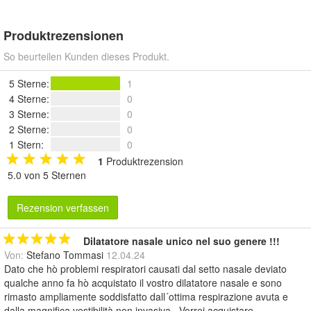
Produktrezensionen
So beurteilen Kunden dieses Produkt.
5 Sterne
:
1
4 Sterne
:
0
3 Sterne
:
0
2 Sterne
:
0
1 Stern
:
0
1
Produktrezension
5.0 von 5 Sternen
Rezension verfassen
Dilatatore nasale unico nel suo genere !!!
Von:
Stefano Tommasi
12.04.24
Dato che hò problemi respiratori causati dal setto nasale deviato
qualche anno fa hò acquistato il vostro dilatatore nasale e sono
rimasto ampliamente soddisfatto dall´ottima respirazione avuta e
dalla magnifica vestibilità non invasiva . Vorrei acquistare