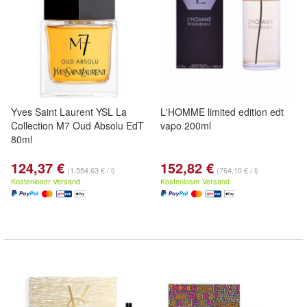
Yves Saint Laurent YSL La
L'HOMME limited edition edt
Collection M7 Oud Absolu EdT
vapo 200ml
80ml
124,37 €
152,82 €
(1.554,63 € / l)
(764,10 € / l)
Kostenloser Versand
Kostenloser Versand