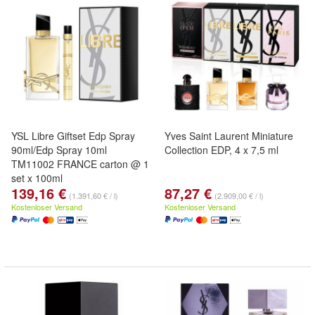
YSL Libre Giftset Edp Spray
Yves Saint Laurent Miniature
90ml/Edp Spray 10ml
Collection EDP, 4 x 7,5 ml
TM11002 FRANCE carton @ 1
set x 100ml
139,16 €
87,27 €
(1.391,60 € / l)
(2.909,00 € / l)
Kostenloser Versand
Kostenloser Versand