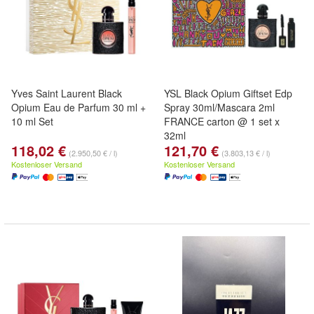
Yves Saint Laurent Black
YSL Black Opium Giftset Edp
Opium Eau de Parfum 30 ml +
Spray 30ml/Mascara 2ml
10 ml Set
FRANCE carton @ 1 set x
32ml
118,02 €
121,70 €
(2.950,50 € / l)
(3.803,13 € / l)
Kostenloser Versand
Kostenloser Versand