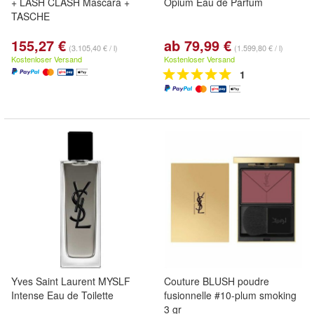
+ LASH CLASH Mascara +
Opium Eau de Parfum
TASCHE
155,27 €
ab 79,99 €
(3.105,40 € / l)
(1.599,80 € / l)
Kostenloser Versand
Kostenloser Versand
1
Yves Saint Laurent MYSLF
Couture BLUSH poudre
Intense Eau de Toilette
fusionnelle #10-plum smoking
3 gr