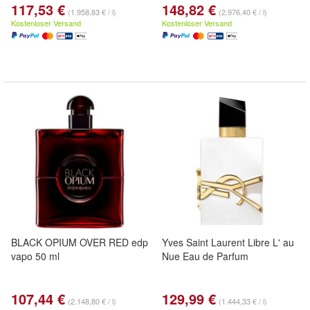
117,53 €
148,82 €
(1.958,83 € / l)
(2.976,40 € / l)
Kostenloser Versand
Kostenloser Versand
BLACK OPIUM OVER RED edp
Yves Saint Laurent Libre L' au
vapo 50 ml
Nue Eau de Parfum
107,44 €
129,99 €
(2.148,80 € / l)
(1.444,33 € / l)