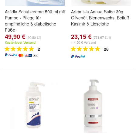
Akildia Schutzcreme 500 ml mit
Artemisia Annua Salbe 30g
Pumpe - Pflege für
Olivenöl, Bienenwachs, Beifuß
empfindliche & diabetische
Kasimir & Lieselotte
Füße
49,90 €
23,15 €
(99,80 €/l)
(771,67 € / l)
Kostenloser Versand
+ 4,50 € Versand
2
28