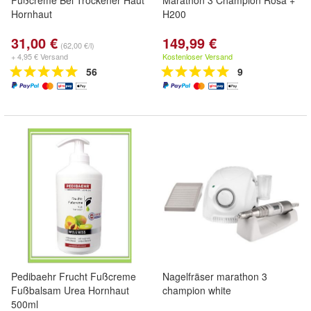
Fußcreme Bei Trockener Haut
Marathon 3 Champion Rosa +
Hornhaut
H200
31,00 €
149,99 €
(62,00 €/l)
+ 4,95 € Versand
Kostenloser Versand
56
9
Pedibaehr Frucht Fußcreme
Nagelfräser marathon 3
Fußbalsam Urea Hornhaut
champion white
500ml