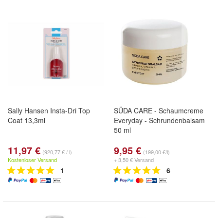
Sally Hansen Insta-Dri Top
SÜDA CARE - Schaumcreme
Coat 13,3ml
Everyday - Schrundenbalsam
50 ml
11,97 €
9,95 €
(920,77 € / l)
(199,00 €/l)
Kostenloser Versand
+ 3,50 € Versand
1
6