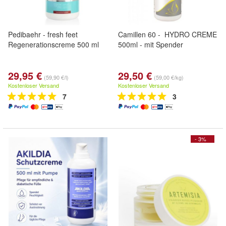
Pedibaehr - fresh feet
Camillen 60 - HYDRO CREME
Regenerationscreme 500 ml
500ml - mit Spender
29,95 €
29,50 €
(59,90 €/l)
(59,00 €/kg)
Kostenloser Versand
Kostenloser Versand
7
3
- 3%