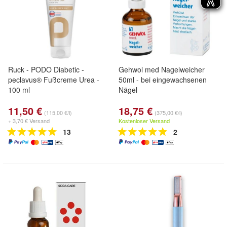
Ruck - PODO Diabetic -
Gehwol med Nagelweicher
peclavus® Fußcreme Urea -
50ml - bei eingewachsenen
100 ml
Nägel
11,50 €
18,75 €
(115,00 €/l)
(375,00 €/l)
+ 3,70 € Versand
Kostenloser Versand
13
2