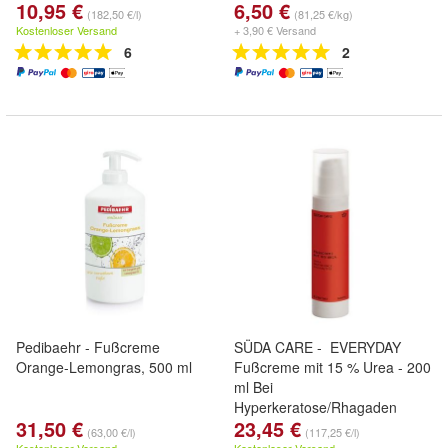
10,95 €
6,50 €
(182,50 €/l)
(81,25 €/kg)
Kostenloser Versand
+ 3,90 € Versand
6
2
Pedibaehr - Fußcreme
SÜDA CARE - EVERYDAY
Orange-Lemongras, 500 ml
Fußcreme mit 15 % Urea - 200
ml Bei
Hyperkeratose/Rhagaden
31,50 €
23,45 €
(63,00 €/l)
(117,25 €/l)