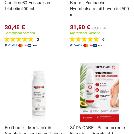
Camillen 60 Fussbalsam
Baehr - Pedibaehr -
Diabetic 500 ml
Hydrobalsam mit Lavendel 500
ml
30,45 €
31,50 €
(63,00 €/l)
Kostenloser Versand
Kostenloser Versand
2
6
Pedibaehr - Medilamin®
SÜDA CARE - Schaumcreme
Nagelpflege zur kosmetischen
Everyday - Hornhaut &