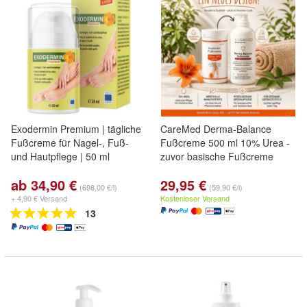
Exodermin Premium | tägliche
CareMed Derma-Balance
Fußcreme für Nagel-, Fuß-
Fußcreme 500 ml 10% Urea -
und Hautpflege | 50 ml
zuvor basische Fußcreme
ab 34,90 €
29,95 €
(698,00 €/l)
(59,90 €/l)
+ 4,90 € Versand
Kostenloser Versand
13