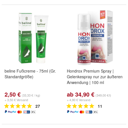
beline Fußcreme - 75ml (Gr.
Hondrox Premium Spray |
Standardgröße)
Gelenkespray nur zur äußeren
Anwendung | 100 ml
2,50 €
ab 34,90 €
(33,33 € / kg)
(349,00 €/l)
+ 3,50 € Versand
+ 4,90 € Versand
27
11