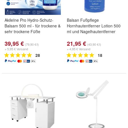
Akileïne Pro Hydro-Schutz-
Balsan Fußpflege
Balsam 500 ml - für trockene &
Hornhautentferner Lotion 500
sehr trockene Füße
ml und Nagelhautentferner
39,95 €
21,95 €
(79,90 €/l)
(43,90 €/l)
+ 5,95 € Versand
+ 4,95 € Versand
28
18