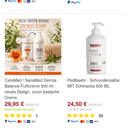
CareMed / SanaMed Derma-
Pedibaehr - Schrundensalbe
Balance-Fußcreme 500 ml -
MIT Echinacea 500 ML
neues Design, zuvor basische
Creme
29,95 €
24,50 €
(59,90 €/l)
(49,00 €/l)
Kostenloser Versand
+ 5,99 € Versand
1
33