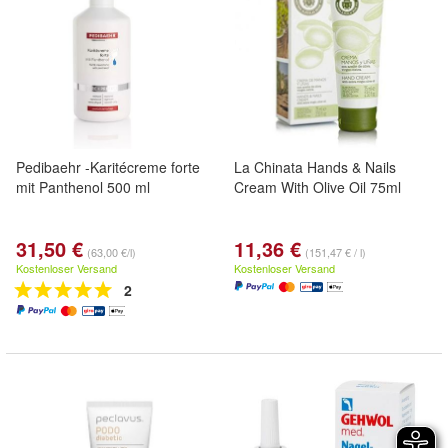
Pedibaehr -Karitécreme forte
La Chinata Hands & Nails
mit Panthenol 500 ml
Cream With Olive Oil 75ml
31,50 €
11,36 €
(63,00 €/l)
(151,47 € / l)
Kostenloser Versand
Kostenloser Versand
2