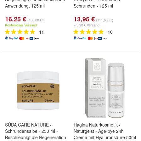
Anwendung, 125 ml
Schrunden - 125 ml
16,25 €
13,95 €
(130,00 €/l)
(111,60 €/l)
Kostenloser Versand
+ 3,90 € Versand
11
10
SÜDA CARE NATURE -
Hagina Naturkosmetik -
Schrundensalbe - 250 ml -
Naturgeist - Age-bye 24h
Beschleunigt die Regeneration
Creme mit Hyaluronsäure 50ml