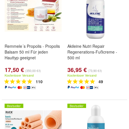
Remmele´s Propolis - Propolis
Akileine Nutri Repair
Balsam 50 ml Für jeden
Regenerations-Fußcreme -
Hauttyp geeignet
500 ml
17,50 €
36,95 €
(350,00 €/l)
(73,90 €/l)
Kostenloser Versand
Kostenloser Versand
110
49
Bestseller
Bestseller