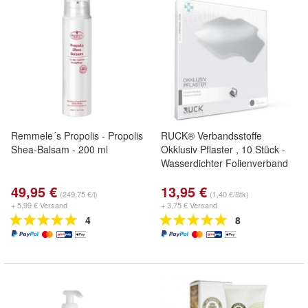
Remmele´s Propolis - Propolis
RUCK® Verbandsstoffe
Shea-Balsam - 200 ml
Okklusiv Pflaster , 10 Stück -
Wasserdichter Folienverband
49,95 €
13,95 €
(249,75 €/l)
(1,40 €/Stk)
+ 5,99 € Versand
+ 3,75 € Versand
4
8