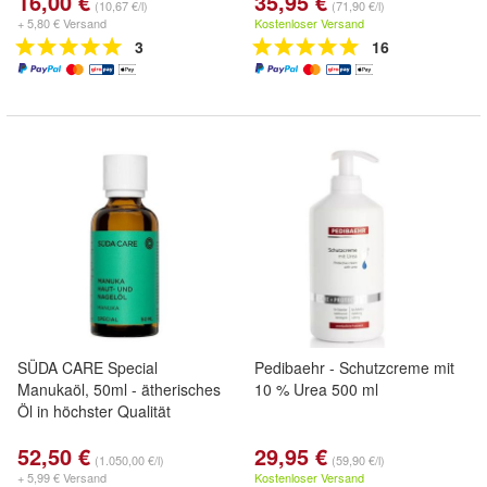
16,00 €
35,95 €
(10,67 €/l)
(71,90 €/l)
+ 5,80 € Versand
Kostenloser Versand
3
16
SÜDA CARE Special
Pedibaehr - Schutzcreme mit
Manukaöl, 50ml - ätherisches
10 % Urea 500 ml
Öl in höchster Qualität
52,50 €
29,95 €
(1.050,00 €/l)
(59,90 €/l)
+ 5,99 € Versand
Kostenloser Versand