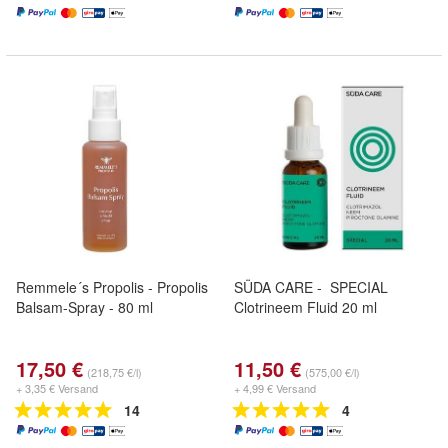
Remmele´s Propolis - Propolis
SÜDA CARE - SPECIAL
Balsam-Spray - 80 ml
Clotrineem Fluid 20 ml
17,50 €
11,50 €
(218,75 €/l)
(575,00 €/l)
+ 3,35 € Versand
+ 4,99 € Versand
14
4