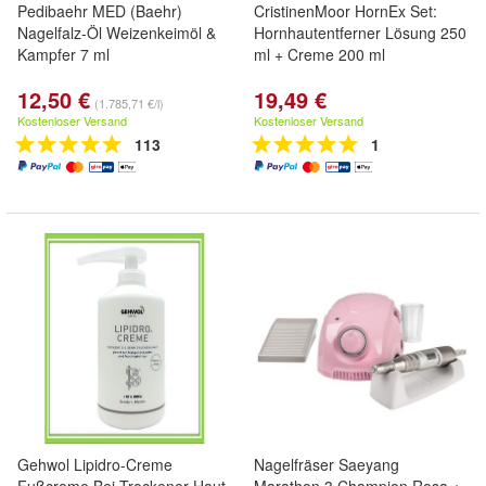
Pedibaehr MED (Baehr)
CristinenMoor HornEx Set:
Nagelfalz-Öl Weizenkeimöl &
Hornhautentferner Lösung 250
Kampfer 7 ml
ml + Creme 200 ml
12,50 €
19,49 €
(1.785,71 €/l)
Kostenloser Versand
Kostenloser Versand
113
1
Gehwol Lipidro-Creme
Nagelfräser Saeyang