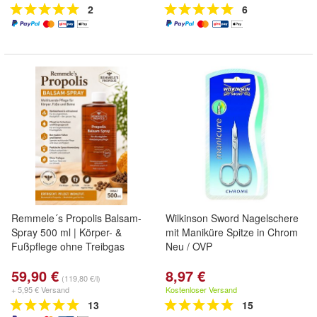
2
6
Remmele´s Propolis Balsam-
Wilkinson Sword Nagelschere
Spray 500 ml | Körper- &
mit Maniküre Spitze in Chrom
Fußpflege ohne Treibgas
Neu / OVP
59,90 €
8,97 €
(119,80 €/l)
+ 5,95 € Versand
Kostenloser Versand
13
15