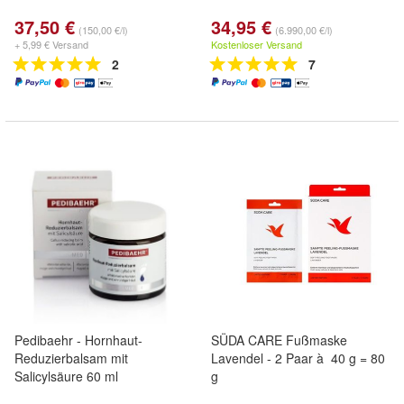
37,50 €
34,95 €
(150,00 €/l)
(6.990,00 €/l)
+ 5,99 € Versand
Kostenloser Versand
2
7
Pedibaehr - Hornhaut-
SÜDA CARE Fußmaske
Reduzierbalsam mit
Lavendel - 2 Paar à 40 g = 80
Salicylsäure 60 ml
g