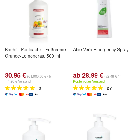
Baehr - Pedibaehr - Fußcreme
Aloe Vera Emergency Spray
Orange-Lemongras, 500 ml
30,95 €
ab 28,99 €
(61.900,00 € / l)
(72,48 € / l)
+ 4,90 € Versand
Kostenloser Versand
3
27