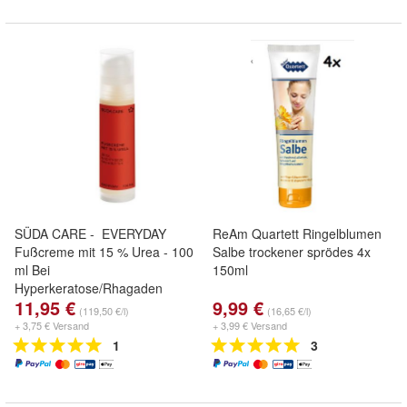
SÜDA CARE - EVERYDAY
ReAm Quartett Ringelblumen
Fußcreme mit 15 % Urea - 100
Salbe trockener sprödes 4x
ml Bei
150ml
Hyperkeratose/Rhagaden
11,95 €
9,99 €
(119,50 €/l)
(16,65 €/l)
+ 3,75 € Versand
+ 3,99 € Versand
1
3