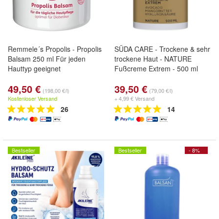
Remmele´s Propolis - Propolis
SÜDA CARE - Trockene & sehr
Balsam 250 ml Für jeden
trockene Haut - NATURE
Hauttyp geeignet
Fußcreme Extrem - 500 ml
49,50 €
39,50 €
(198,00 €/l)
(79,00 €/l)
Kostenloser Versand
+ 4,99 € Versand
26
14
Bestseller
Bestseller
- 8%