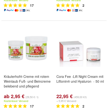
Kostenloser Versand
Kostenloser Versand
17
2
Kräuterhof® Creme mit rotem
Cora Fee -Lift Night Cream mit
Weinlaub Fuß- und Beincreme
Liftonin® und Hyaluron - 50 ml
belebend und pflegend
ab 2,95 €
22,95 €
(29,50 € / l)
(459,00 €/l)
Kostenloser Versand
+ 5,95 € Versand
17
2