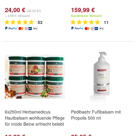
24,00 €
159,99 €
(48,00 €/l)
+ 4,95 € Versand
Kostenloser Versand
53
11
6x250ml Herbamedicus
Pedibaehr Fußbalsam mit
Hautbalsam wohltuende Pflege
Propolis 500 ml
für müde Beine erfrischt belebt