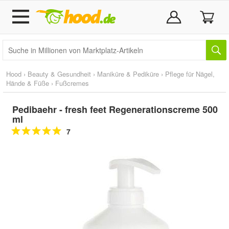
Hood
›
Beauty & Gesundheit
›
Maniküre & Pediküre
›
Pflege für Nägel,
Hände & Füße
›
Fußcremes
Pedibaehr - fresh feet Regenerationscreme 500
ml
7