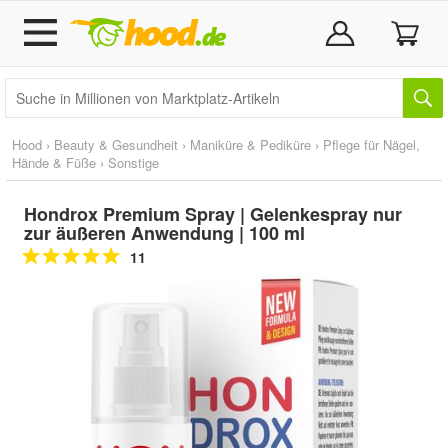
Hood
›
Beauty & Gesundheit
›
Maniküre & Pediküre
›
Pflege für Nägel,
Hände & Füße
›
Sonstige
Hondrox Premium Spray | Gelenkespray nur
zur äußeren Anwendung | 100 ml
11