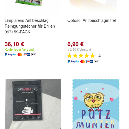
Limpialens Antibeschlag-
Optosol Antibeschlagmittel
Reinigungstécher fér Brillen
997159-PACK
36,10 €
6,90 €
Kostenloser Versand
+ 2,90 € Versand
4