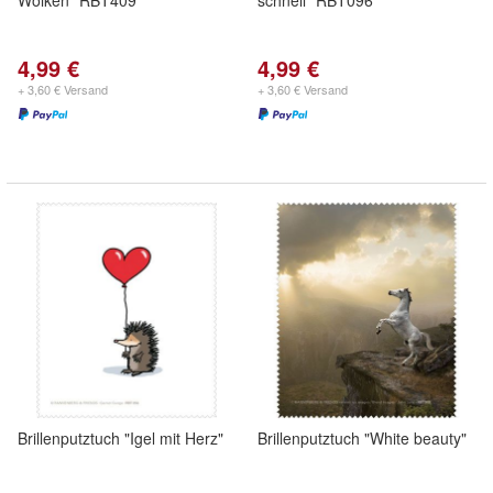
Wolken" RBT409
schnell" RBT096
4,99 €
4,99 €
+ 3,60 € Versand
+ 3,60 € Versand
Brillenputztuch "Igel mit Herz"
Brillenputztuch "White beauty"