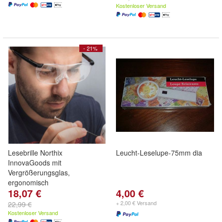
Kostenloser Versand
- 21%
Lesebrille Northix
Leucht-Leselupe-75mm dia
InnovaGoods mit
Vergrößerungsglas,
ergonomisch
18,07 €
4,00 €
+ 2,00 € Versand
22,99 €
Kostenloser Versand