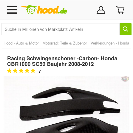
Hood
›
Auto & Motor
›
Motorrad: Teile & Zubehör
›
Verkleidungen
›
Honda
Racing Schwingenschoner -Carbon- Honda
CBR1000 SC59 Baujahr 2008-2012
7