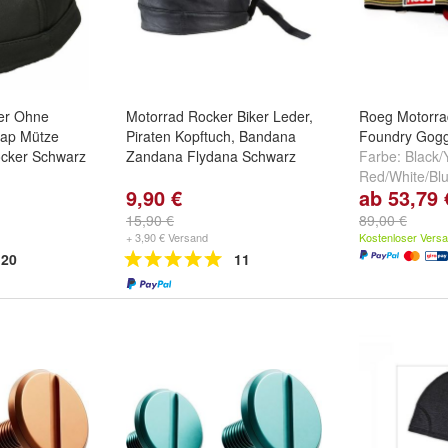
er Ohne
Motorrad Rocker Biker Leder,
Roeg Motorrad
Cap Mütze
Piraten Kopftuch, Bandana
Foundry Gogg
ocker Schwarz
Zandana Flydana Schwarz
Farbe:
Black/
Red/White/Bl
9,90 €
ab 53,79 
Black/Grey
15,90 €
89,00 €
+ 3,90 € Versand
Kostenloser Vers
20
11