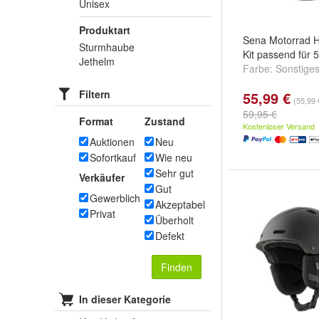
Unisex
Produktart
Sena Motorrad 
Sturmhaube
Kit passend für 
Jethelm
Farbe:
Sonstige
Filtern
55,99 €
(55,99 
59,95 €
Format
Zustand
Kostenloser Versand
Auktionen
Neu
Sofortkauf
Wie neu
Sehr gut
Verkäufer
Gut
Gewerblich
Akzeptabel
Privat
Überholt
Defekt
Finden
In dieser Kategorie