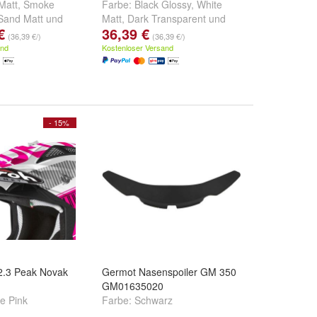
Matt
,
Smoke
Farbe:
Black Glossy
,
White
Sand Matt
und
Matt
,
Dark Transparent
und
€
36,39 €
weitere ...
(36,39 €/)
(36,39 €/)
and
Kostenloser Versand
- 15%
 2.3 Peak Novak
Germot Nasenspoiler GM 350
GM01635020
e Pink
Farbe:
Schwarz