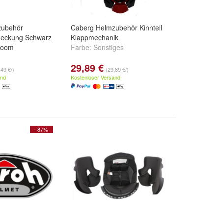
zubehör
Caberg Helmzubehör Kinnteil
deckung Schwarz
Klappmechanik
/Doom
Farbe:
Sonstiges
29,89 €
,49 €/)
(29,89 €/)
and
Kostenloser Versand
- 87%