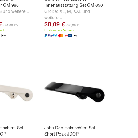
er GM 960
Innenausstattung Set GM 650
S
und
weitere ...
Größe:
XL
,
M
,
XXL
und
weitere ...
€
30,09 €
(24,09 €/)
(30,09 €/)
and
Kostenloser Versand
mschirm Set
John Doe Helmschirm Set
DOP
Short Peak JDOP