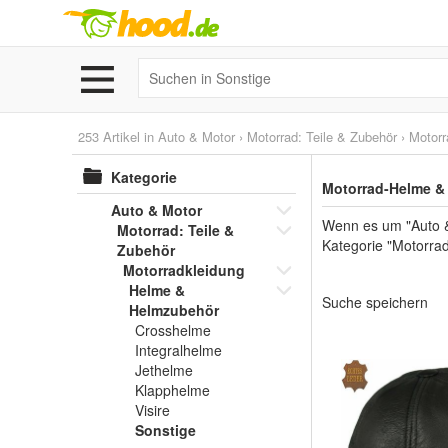
253 Artikel in
Auto & Motor
›
Motorrad: Teile & Zubehör
›
Motorr
Kategorie
Motorrad-Helme &
Auto & Motor
Wenn es um "Auto &
Motorrad: Teile &
Kategorie "Motorrad
Zubehör
Motorradkleidung
Helme &
Suche speichern
Helmzubehör
Crosshelme
Integralhelme
Jethelme
Klapphelme
Visire
Sonstige