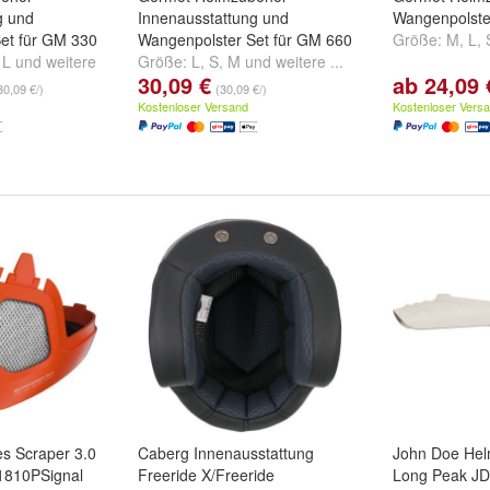
g und
Innenausstattung und
Wangenpolst
et für GM 330
Wangenpolster Set für GM 660
Größe:
M
,
L
,
,
L
und
weitere
Größe:
L
,
S
,
M
und
weitere ...
30,09 €
ab 24,09 
30,09 €/)
(30,09 €/)
Kostenloser Versand
Kostenloser Vers
s Scraper 3.0
Caberg Innenausstattung
John Doe Hel
1810PSignal
Freeride X/Freeride
Long Peak J