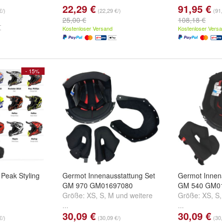
22,29 €
91,95 €
€/)
(22,29 €/)
(91
25,00 €
108,18 €
Kostenloser Versand
Kostenloser Vers
- 15%
 Peak Styling
Germot Innenausstattung Set
Germot Innen
GM 970 GM01697080
GM 540 GM0
Größe:
XS
,
S
,
M
und
weitere
Größe:
XS
,
S
...
...
30,09 €
30,09 €
€/)
(30,09 €/)
(30