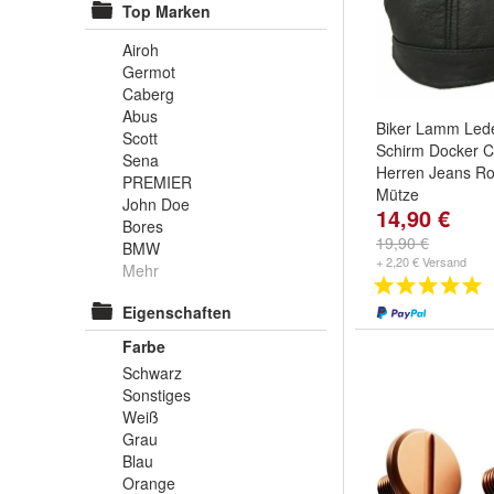
Top Marken
Airoh
Germot
Caberg
Abus
Biker Lamm Led
Scott
Schirm Docker 
Sena
Herren Jeans R
PREMIER
Mütze
John Doe
14,90 €
Bores
19,90 €
BMW
+ 2,20 € Versand
Mehr
Eigenschaften
Farbe
Schwarz
Sonstiges
Weiß
Grau
Blau
Orange