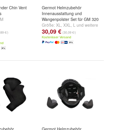
der Chin Vent
Germot Helmzubehör
s
Innenausstattung und
M
Wangenpolster Set für GM 320
Größe:
XL
,
XXL
,
L
und
weitere
30,09 €
...
,89 €/)
(30,09 €/)
Kostenloser Versand
and
zubehör
Germot Helmzubehör