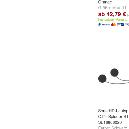
Orange
Größe:
M
und
L
ab 42,79 €
(
Kostenloser Versand
Sena HD-Lautspr
C für Spieder S
SE16806020
Farbe:
Schwarz