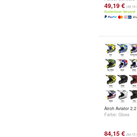
49,19 €
(49,19 
Kostenloser Versand
Airoh Aviator 2.2
Farbe:
Gloss
84,15 €
(84,15 