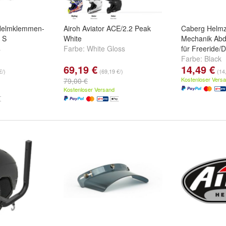
Helmklemmen-
Airoh Aviator ACE/2.2 Peak
Caberg Helm
5 S
White
Mechanik Ab
s
Farbe:
White Gloss
für Freeride
Farbe:
Black
69,19 €
14,49 €
€/)
(69,19 €/)
(14
Kostenloser Vers
79,00 €
Kostenloser Versand