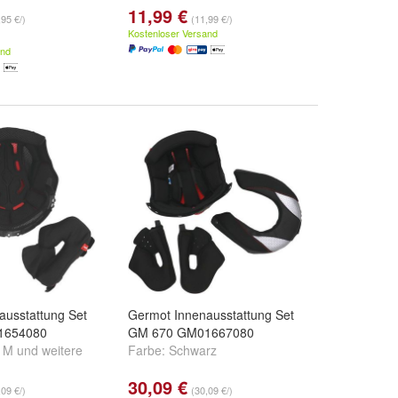
11,99 €
,95 €/)
(11,99 €/)
Kostenloser Versand
and
ausstattung Set
Germot Innenausstattung Set
1654080
GM 670 GM01667080
,
M
und
weitere
Farbe:
Schwarz
30,09 €
,09 €/)
(30,09 €/)