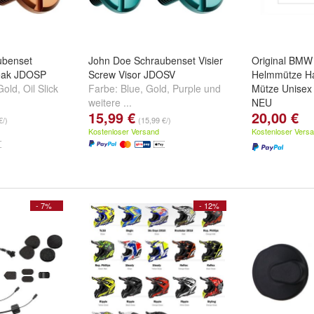
ubenset
John Doe Schraubenset Visier
Original BMW
eak JDOSP
Screw Visor JDOSV
Helmmütze Ha
Gold
,
Oil Slick
Farbe:
Blue
,
Gold
,
Purple
und
Mütze Unisex
weitere ...
NEU
15,99 €
20,00 €
Größe:
M
un
€/)
(15,99 €/)
Kostenloser Versand
Kostenloser Vers
- 7%
- 12%