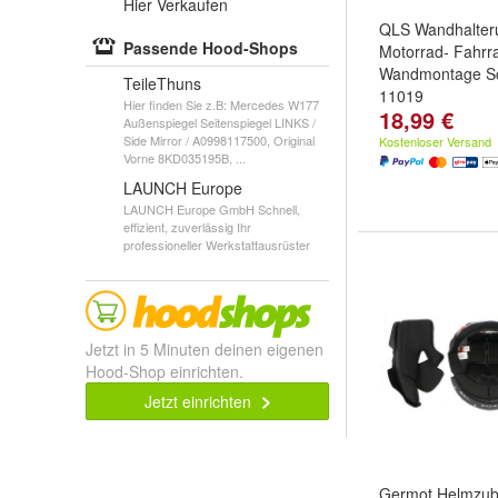
Hier Verkaufen
QLS Wandhalteru
Passende Hood-Shops
Motorrad- Fahrr
Wandmontage Sc
TeileThuns
11019
Hier finden Sie z.B: Mercedes W177
18,99 €
Außenspiegel Seitenspiegel LINKS /
Side Mirror / A0998117500, Original
Kostenloser Versand
Vorne 8KD035195B, ...
LAUNCH Europe
LAUNCH Europe GmbH Schnell,
effizient, zuverlässig Ihr
professioneller Werkstattausrüster
Jetzt in 5 Minuten deinen eigenen
Hood-Shop einrichten.
Jetzt einrichten
Germot Helmzub