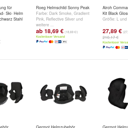
ng für
Roeg Helmschild Sonny Peak
Airoh Comman
ad- Ski- Helm
Farbe:
Dark Smoke
,
Gradient
Kit Black Glos
hwarz Stahl
Pink
,
Reflective Silver
und
Größe:
L
und
weitere ...
ab 18,69 €
27,89 €
(18,69 €/)
(27
Kostenloser Versand
210,17 €
Kostenloser Vers
ehör
Germot Helmzubehör
Germot Helm