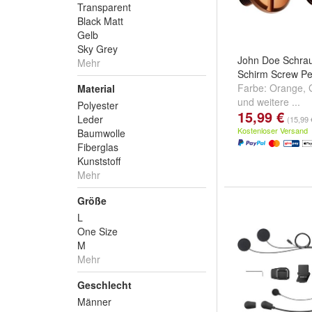
Transparent
Black Matt
Gelb
Sky Grey
John Doe Schra
Mehr
Schirm Screw P
Farbe:
Orange
,
Material
und
weitere ...
Polyester
15,99 €
Leder
(15,99 
Kostenloser Versand
Baumwolle
Fiberglas
Kunststoff
Mehr
Größe
L
One Size
M
Mehr
Geschlecht
Männer