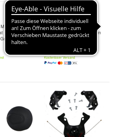
 Motorrad
Germot Helmzubehör
t Ride Helm
Windabweiser GM 330 Unten
 Größen M & L
Farbe:
Sonstiges
12,79 €
d
L
(12,79 €/)
and
Kostenloser Versand