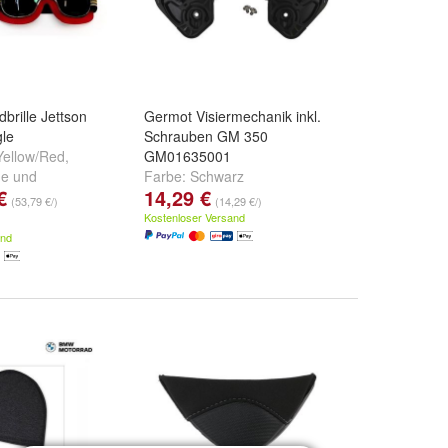
brille Jettson
Germot Visiermechanik inkl.
le
Schrauben GM 350
Yellow/Red
,
GM01635001
ue
und
Farbe:
Schwarz
€
14,29 €
(53,79 €/)
(14,29 €/)
Kostenloser Versand
and