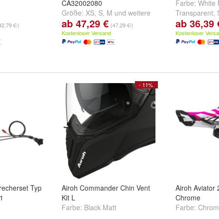
CA32002080
Farbe:
White 
Größe:
XS
,
S
,
M
und
weitere
Transparent
,
ab 47,29 €
ab 36,39 
...
weitere ...
42,79 €/)
(47,29 €/)
Kostenloser Versand
Kostenloser Vers
- 11%
echerset Typ
Airoh Commander Chin Vent
Airoh Aviator
T1
Kit L
Chrome
Farbe:
Black Matt
Farbe:
Chrom