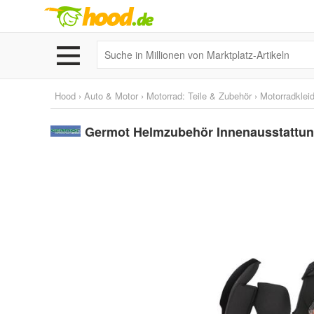
Hood
›
Auto & Motor
›
Motorrad: Teile & Zubehör
›
Motorradklei
Germot Helmzubehör Innenausstattun