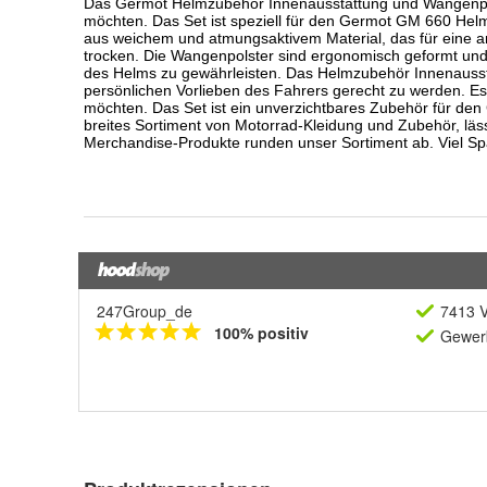
247Group_de
7413 V
100% positiv
Gewerb