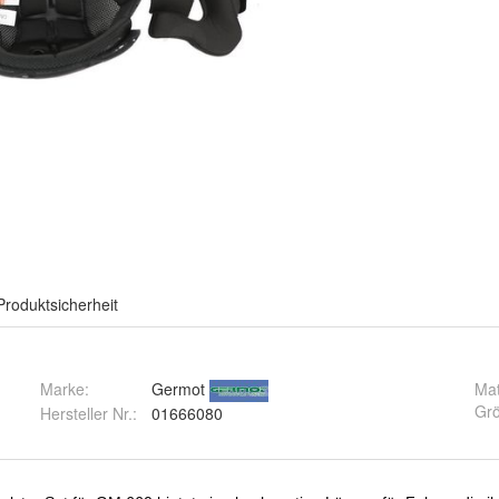
Produktsicherheit
Marke:
Germot
Mat
Gr
Hersteller Nr.:
01666080