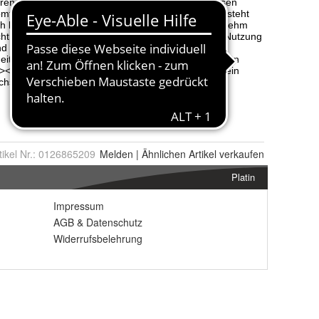
tikel Nr.:
0126865209
Melden
|
Ähnlichen
Artikel verkaufen
Platin
Impressum
AGB
&
Datenschutz
Widerrufsbelehrung